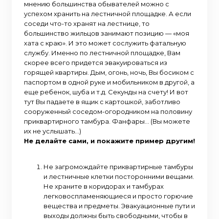
мнению большинства обывателей можно с
успехом хранить на лестничной площадке. А если
соседи что-то хранят на лестнице, то
большинство жильцов занимают позицию — «моя
хата с краю». И это может сослужить фатальную
службу. Именно по лестничной площадке, Вам
скорее всего придется эвакуироваться из
горящей квартиры. Дым, огонь, ночь, Вы босиком с
паспортом в одной руке и мобильником в другой, а
еще ребенок, шуба и т.д. Секунды на счету! И вот
тут Вы падаете в ящик с картошкой, заботливо
сооруженный соседом-огородником на половину
приквартирного тамбура. Фанфары… (Вы можете
их не услышать…)
Не делайте сами, и покажите пример другим!
Не загромождайте приквартирные тамбуры
и лестничные клетки посторонними вещами.
Не храните в коридорах и тамбурах
легковоспламеняющиеся и просто горючие
вещества и предметы. Эвакуационные пути и
выходы должны быть свободными, чтобы в