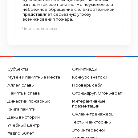
взгляд и так все понятно. Но неумелое или
небрежное обращение с электротехникой
представляет серьезную угрозу
возникновения пожара.
Читать полностью
Субъекты
Олимпиады
Музеи и памятные места
Конкурс знатоки
Аллея славы
Проверь себя
Память и слава
Огонь-друг, Огонь-враг
Династии пожарных
Интерактивные
презентации
Книга памяти
Онлайн-тренажеры
День в истории
Тесты и викторины
Учебный центр
Это интересно!
#вдпо130лет