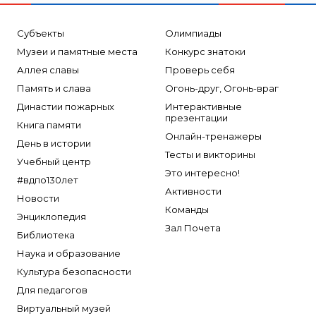
Субъекты
Олимпиады
Музеи и памятные места
Конкурс знатоки
Аллея славы
Проверь себя
Память и слава
Огонь-друг, Огонь-враг
Династии пожарных
Интерактивные
презентации
Книга памяти
Онлайн-тренажеры
День в истории
Тесты и викторины
Учебный центр
Это интересно!
#вдпо130лет
Активности
Новости
Команды
Энциклопедия
Зал Почета
Библиотека
Наука и образование
Культура безопасности
Для педагогов
Виртуальный музей