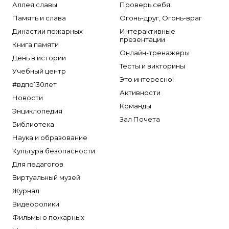
Аллея славы
Проверь себя
Память и слава
Огонь-друг, Огонь-враг
Династии пожарных
Интерактивные
презентации
Книга памяти
Онлайн-тренажеры
День в истории
Тесты и викторины
Учебный центр
Это интересно!
#вдпо130лет
Активности
Новости
Команды
Энциклопедия
Зал Почета
Библиотека
Наука и образование
Культура безопасности
Для педагогов
Виртуальный музей
Журнал
Видеоролики
Фильмы о пожарных