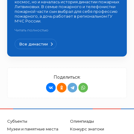
космос, но и началась история династии пожарных
Литвиновых. В семье пожарного и телефонистки
пожарной части сын выбрал для себя профессию
пожарного, а дочь работает в региональном ГУ
МЧС России.
Читать полностью
Все династии
Поделиться:
Субъекты
Олимпиады
Музеи и памятные места
Конкурс знатоки