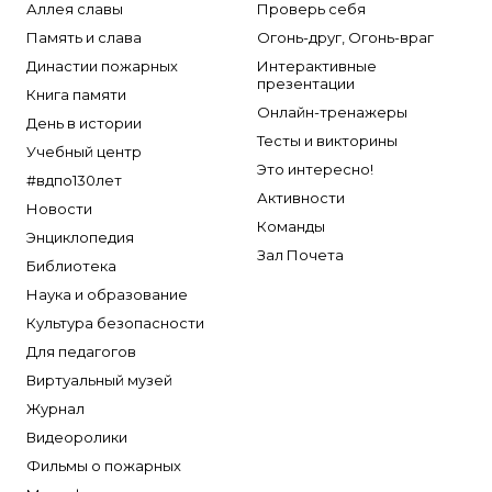
Аллея славы
Проверь себя
Память и слава
Огонь-друг, Огонь-враг
Династии пожарных
Интерактивные
презентации
Книга памяти
Онлайн-тренажеры
День в истории
Тесты и викторины
Учебный центр
Это интересно!
#вдпо130лет
Активности
Новости
Команды
Энциклопедия
Зал Почета
Библиотека
Наука и образование
Культура безопасности
Для педагогов
Виртуальный музей
Журнал
Видеоролики
Фильмы о пожарных