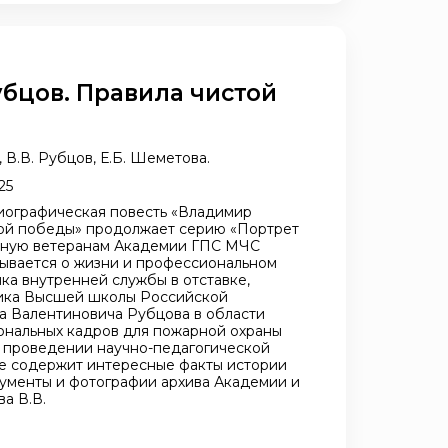
бцов. Правила чистой
 В.В. Рубцов, Е.Б. Шеметова.
25
иографическая повесть «Владимир
той победы» продолжает серию «Портрет
нную ветеранам Академии ГПС МЧС
зывается о жизни и профессиональном
ка внутренней службы в отставке,
ика Высшей школы Российской
 Валентиновича Рубцова в области
ональных кадров для пожарной охраны
и проведении научно-педагогической
е содержит интересные факты истории
ументы и фотографии архива Академии и
а В.В.