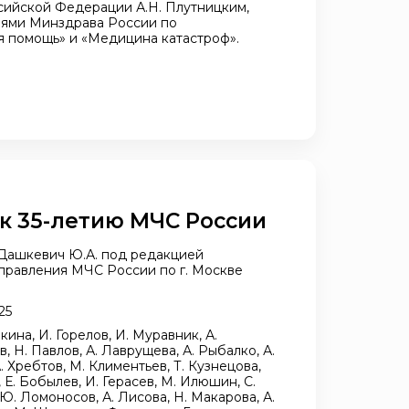
сийской Федерации А.Н. Плутницким,
ями Минздрава России по
 помощь» и «Медицина катастроф».
к 35-летию МЧС России
 Дашкевич Ю.А. под редакцией
управления МЧС России по г. Москве
25
ина, И. Горелов, И. Муравник, А.
, Н. Павлов, А. Лаврущева, А. Рыбалко, А.
. Хребтов, М. Климентьев, Т. Кузнецова,
, Е. Бобылев, И. Герасев, М. Илюшин, С.
 Ю. Ломоносов, А. Лисова, Н. Макарова, А.