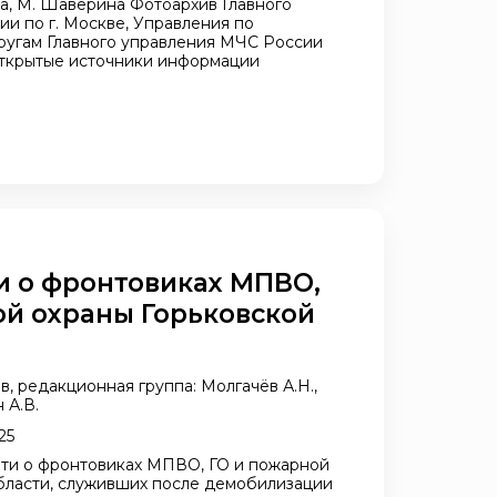
а, М. Шаверина Фотоархив Главного
и по г. Москве, Управления по
ругам Главного управления МЧС России
 открытые источники информации
и о фронтовиках МПВО,
ой охраны Горьковской
, редакционная группа: Молгачёв А.Н.,
 А.В.
25
яти о фронтовиках МПВО, ГО и пожарной
бласти, служивших после демобилизации