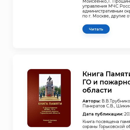
Моисеенко,Т. Прошин
управления МЧС Росси
административным ок
по г. Москве, другие
Читать
Книга Памят
ГО и пожарн
области
Авторы:
В.В.Трубников
Панкратов С.В., Шикин
Дата публикации:
20
Книга посвящена пам
охраны Горьковской о