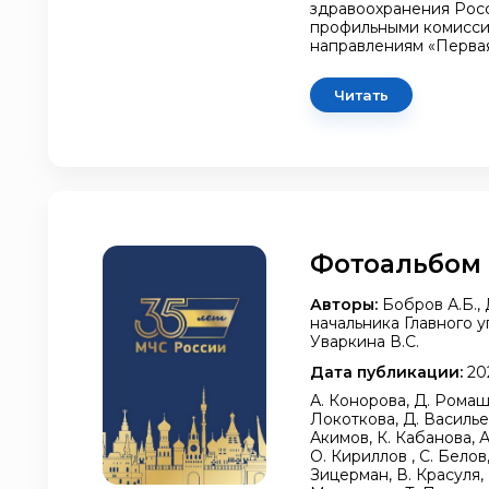
здравоохранения Рос
профильными комисси
направлениям «Первая
Читать
Фотоальбом 
Авторы:
Бобров А.Б.,
начальника Главного 
Уваркина В.С.
Дата публикации:
20
А. Конорова, Д. Ромашк
Локоткова, Д. Васильев
Акимов, К. Кабанова, А
О. Кириллов , С. Белов
Зицерман, В. Красуля,