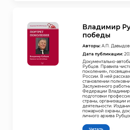
Владимир Ру
победы
Авторы:
А.П. Давыдов,
Дата публикации:
20
Документально-автоб
Рубцов. Правила чис
поколения», посвяще
России. В ней расска
становлении полковни
Заслуженного работн
Федерации Владимира
подготовки професси
страны, организации 
деятельности. Издани
пожарной охраны, док
личного архива Рубцов
Читать