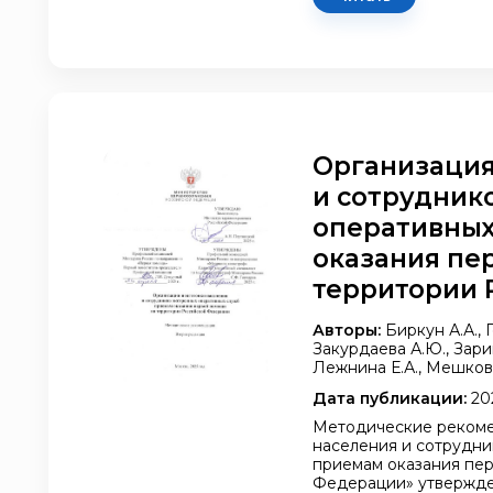
Организация
и сотрудник
оперативных
оказания пе
территории 
Авторы:
Биркун А.А., 
Закурдаева А.Ю., Зарип
Лежнина Е.А., Мешков 
Дата публикации:
20
Методические рекоме
населения и сотрудни
приемам оказания пе
Федерации» утвержде