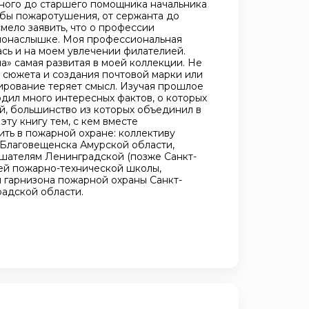
ного до старшего помощника начальника
бы пожаротушения, от сержанта до
мело заявить, что о профессии
 понаслышке. Моя профессиональная
ась и на моем увлечении филателией.
а» самая развитая в моей коллекции. Не
 сюжета и создания почтовой марки или
ирование теряет смысл. Изучая прошлое
дил много интересных фактов, о которых
ей, большинство из которых объединил в
эту книгу тем, с кем вместе
ить в пожарной охране: коллективу
.Благовещенска Амурской области,
шателям Ленинградской (позже Санкт-
ей пожарно-технической школы,
 гарнизона пожарной охраны Санкт-
адской области.