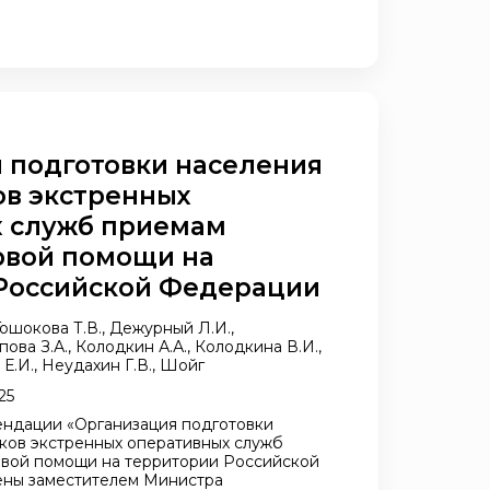
 подготовки населения
ов экстренных
 служб приемам
рвой помощи на
Российской Федерации
Гошокова Т.В., Дежурный Л.И.,
ова З.А., Колодкин А.А., Колодкина В.И.,
Е.И., Неудахин Г.В., Шойг
25
ндации «Организация подготовки
ков экстренных оперативных служб
рвой помощи на территории Российской
ны заместителем Министра