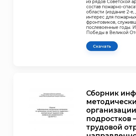
из рядов Советской а
состав пожарно-спаса
области (издание 2-е,
интерес для пожарных
фронтовиков, служивш
послевоенные годы. И
Победы в Великой От
Скачать
Сборник ин
методически
организации
подростков 
трудовой от
направленно