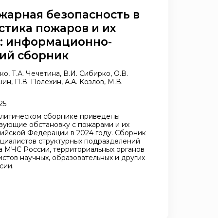
жарная безопасность в
истика пожаров и их
: информационно-
ий сборник
ко, Т.А. Чечетина, В.И. Сибирко, О.В.
н, П.В. Полехин, А.А. Козлов, М.В.
25
литическом сборнике приведены
изующие обстановку с пожарами и их
ийской Федерации в 2024 году. Сборник
ециалистов структурных подразделений
а МЧС России, территориальных органов
стов научных, образовательных и других
сии.