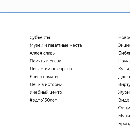
Субъекты
Ново
Музеи и памятные места
Энци
Аллея славы
Библ
Память и слава
Наук
Династии пожарных
Культ
Книга памяти
Для п
День в истории
Вирт
Учебный центр
Журн
#вдпо130лет
Виде
Филь
Муль
Бран