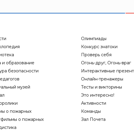
сти
Олимпиады
клопедия
Конкурс знатоки
иотека
Проверь себя
а и образование
Огонь-друг, Огонь-враг
ура безопасности
Интерактивные презен
едагогов
Онлайн-тренажеры
уальный музей
Тесты и викторины
ал
Это интересно!
оролики
Активности
мы о пожарных
Команды
тфильмы о пожарных
Зал Почета
дистика