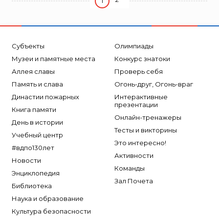
1
Субъекты
Олимпиады
Музеи и памятные места
Конкурс знатоки
Аллея славы
Проверь себя
Память и слава
Огонь-друг, Огонь-враг
Династии пожарных
Интерактивные
презентации
Книга памяти
Онлайн-тренажеры
День в истории
Тесты и викторины
Учебный центр
Это интересно!
#вдпо130лет
Активности
Новости
Команды
Энциклопедия
Зал Почета
Библиотека
Наука и образование
Культура безопасности