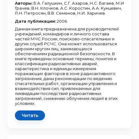
Авторы:
Б.А. Галушкин, С.Г. Азаров, Н.С. Багаев, М.И
Грачев, В.Н. Клочков, А.С. Коростин, А.А. Кунцевич,
Л.Н. Петросян, В.В. Семенов, Н.И. Харичев
Дата публикации:
2006
Данная книга предназначена для руководителей
учреждений, командиров и личного состава
частей МЧС России, поисково-спасательных и
других служб РСЧС. Она может использоваться
широким кругом лиц, занимающихся
обеспечением радиационной безопасности. В
книге приведены основные термины, понятия и
классификация радиоактивных аварий,
характеристика и единицы измерения
поражающих факторов в зоне радиоактивного
загрязнения, даны рекомендации по ведению
спасательных работ, организации управления и
взаимодействия сил, привлекаемых для
ликвидации последствий радиоактивных
загрязнений, снижению облучения людей в этих
условиях.
Читать