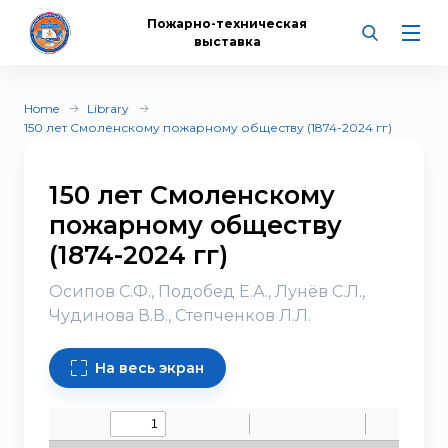
Пожарно-техническая
выставка
Home
Library
150 лет Смоленскому пожарному обществу (1874-2024 гг)
150 лет Смоленскому
пожарному обществу
(1874-2024 гг)
Осипов С.Ф., Подобед Е.А., Лунёв С.Л.,
Чудинова В.В., Степченков Л.Л.
На весь экран