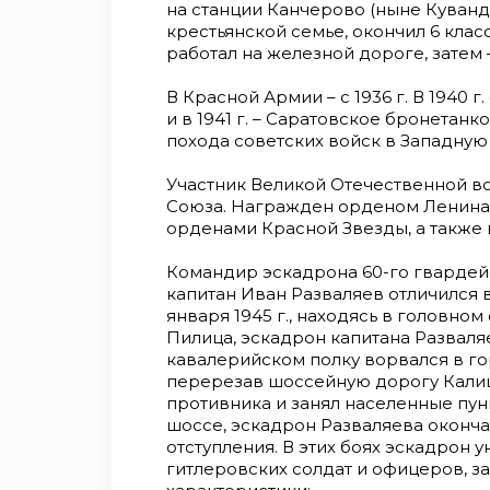
на станции Канчерово (ныне Куванд
крестьянской семье, окончил 6 кла
работал на железной дороге, затем 
В Красной Армии – с 1936 г. В 1940
и в 1941 г. – Саратовское бронетан
похода советских войск в Западную
Участник Великой Отечественной вой
Союза. Награжден орденом Ленина,
орденами Красной Звезды, а также
Командир эскадрона 60-го гвардей
капитан Иван Разваляев отличился 
января 1945 г., находясь в головно
Пилица, эскадрон капитана Разваля
кавалерийском полку ворвался в го
перерезав шоссейную дорогу Кали
противника и занял населенные пун
шоссе, эскадрон Разваляева оконча
отступления. В этих боях эскадрон 
гитлеровских солдат и офицеров, з