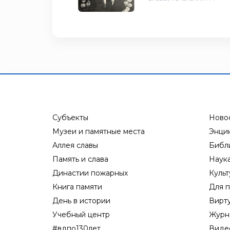
Субъекты
Ново
Музеи и памятные места
Энци
Аллея славы
Библ
Память и слава
Наук
Династии пожарных
Культ
Книга памяти
Для п
День в истории
Вирт
Учебный центр
Журн
#вдпо130лет
Виде