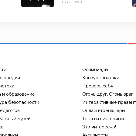
наук, член
сти
Олимпиады
клопедия
Конкурс знатоки
иотека
Проверь себя
а и образование
Огонь-друг, Огонь-враг
ура безопасности
Интерактивные презен
едагогов
Онлайн-тренажеры
уальный музей
Тесты и викторины
ал
Это интересно!
оролики
Активности