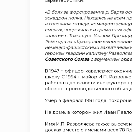
характеристики:
«В боях за форсирование р. Барта ос
эскадрон полка. Находясь на всем пр
в головном отряде, командир эскадр
смелых, энергичных и грамотных офи
занятии г. Томашув». Указом Презид
1945 года за образцовое выполнение
немецко-фашистскими захватчиками 
героизм гвардии капитану Разволяе
Советского Союза
с вручением орде
В 1947 г. офицер-кавалерист окон
школу. С 1954 г. майор И.П. Разволя
работал в должности инструктора 
объекты производственного объеди
Умер 4 февраля 1981 года, похороне
На доме, в котором жил Иван Павло
Имя И.П. Разволяева также высече
досках вместе с именами всех 78 Г