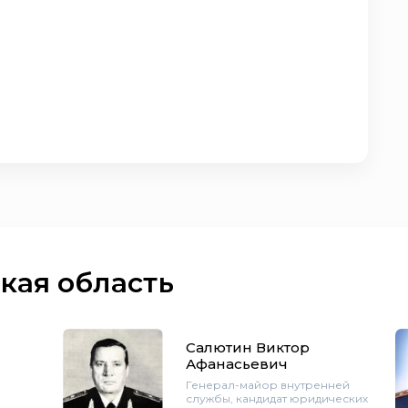
кая область
Салютин Виктор
Афанасьевич
Генерал-майор внутренней
службы, кандидат юридических