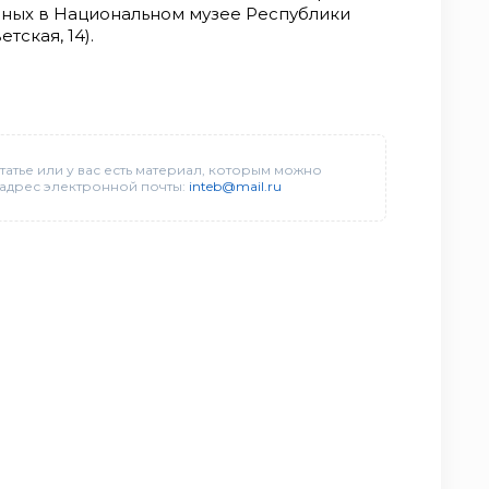
нных в Национальном музее Республики
тская, 14).
татье или у вас есть материал, которым можно
 адрес электронной почты:
inteb@mail.ru