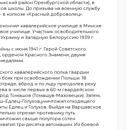
ыкский район Оренбургской области), в
ссов школы. До призыва на военную службу
– в колхозе «Красный доброволец».
 г. окончил кавалерийское училище в Минске
ковое училище. Участник освободительного
 Украину и Западную Белоруссию 1939 г.
ны с июня 1941 г. Герой Советского
 орденом Красного Знамени, двумя
 медалями.
ского кавалерийского полка гвардии
в боях при освобождении Польши. 18
м отряде, вброд и по льду преодолев реку
ева в числе первых в 60-м гвардейском
род Томашов (Томашув-Мазовецки). Затем,
ш–Едлец–Голухов,уничтожил отходящего
кты Едлец и Голухов. Выйдя на Варшавское
тельно отрезал противнику путь
уничтожил свыше полутора сотен
ахватил три десятка автомашин. Из боевой