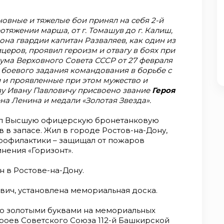
новные и тяжелые бои принял на себя 2-й
отяжении марша, от г. Томашув до г. Калиш,
она гвардии капитан Разваляев, как один из
церов, проявил героизм и отвагу в боях при
иума Верховного Совета СССР от 27 февраля
 боевого задания командования в борьбе с
и проявленные при этом мужество и
ву Ивану Павловичу присвоено звание
Героя
на Ленина и медали «Золотая Звезда».
чил Высшую офицерскую бронетанковую
ев в запасе. Жил в городе Ростов-на-Дону,
профилактики – защищал от пожаров
нения «Горизонт».
н в Ростове-на-Дону.
вич, установлена мемориальная доска.
но золотыми буквами на мемориальных
ероев Советского Союза 112-й Башкирской