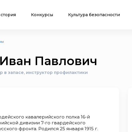
стория
Конкурсы
Культура безопасности
ны
 Иван Павлович
р в запасе, инструктор профилактики
рдейского кавалерийского полка 16-й
ийской дивизии 7-го гвардейского
сского фронта. Родился 25 января 1915 г.