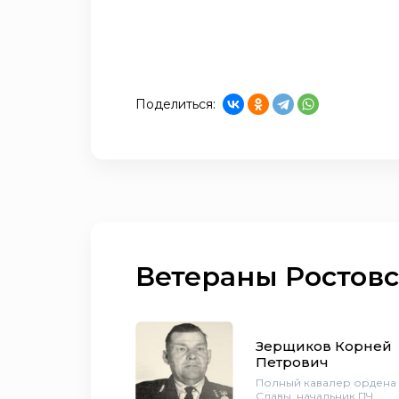
Поделиться:
Ветераны Ростовс
Зерщиков Корней
Петрович
Полный кавалер ордена
Славы, начальник ПЧ