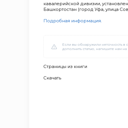
кавалерийской дивизии, установле
Башкортостан (город Уфа, улица Сове
Подробная информация.
Если вы обнаружили неточность в с
дополнить статью, напишите нам на
Страницы из книги
Скачать