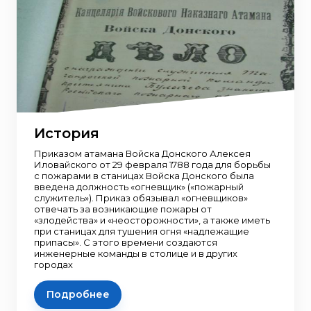
История
Приказом атамана Войска Донского Алексея
Иловайского от 29 февраля 1788 года для борьбы
с пожарами в ста­ницах Войска Донского была
введена должность «огневщик» («пожарный
служитель»). Приказ обязывал «огневщиков»
отвечать за воз­никающие пожары от
«злодейства» и «неосторожности», а также иметь
при станицах для тушения огня «надлежащие
припасы». С этого времени создаются
инженерные команды в столице и в других
городах
Подробнее