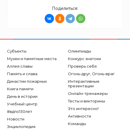
Поделиться:
Субъекты
Олимпиады
Музеи и памятные места
Конкурс знатоки
Аллея славы
Проверь себя
Память и слава
Огонь-друг, Огонь-враг
Династии пожарных
Интерактивные
презентации
Книга памяти
Онлайн-тренажеры
День в истории
Тесты и викторины
Учебный центр
Это интересно!
#вдпо130лет
Активности
Новости
Команды
Энциклопедия