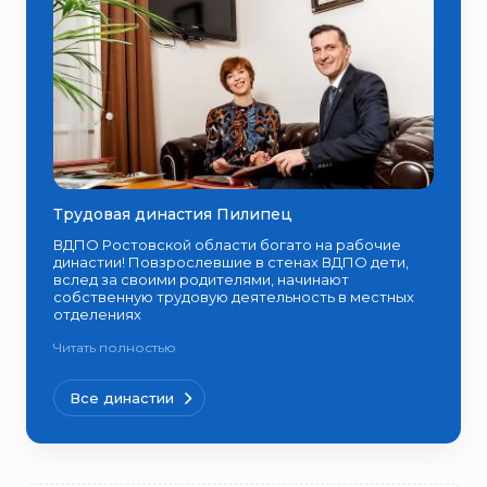
Трудовая династия Пилипец
ВДПО Ростовской области богато на рабочие
династии! Повзрослевшие в стенах ВДПО дети,
вслед за своими родителями, начинают
собственную трудовую деятельность в местных
отделениях
Читать полностью
Все династии