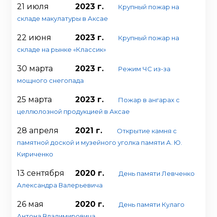
21 июля
2023 г.
Крупный пожар на
складе макулатуры в Аксае
22 июня
2023 г.
Крупный пожар на
складе на рынке «Классик»
30 марта
2023 г.
Режим ЧС из-за
мощного снегопада
25 марта
2023 г.
Пожар в ангарах с
целлюлозной продукцией в Аксае
28 апреля
2021 г.
Открытие камня с
памятной доской и музейного уголка памяти А. Ю.
Кириченко
13 сентября
2020 г.
День памяти Левченко
Александра Валерьевича
26 мая
2020 г.
День памяти Кулаго
Антона Владимировича