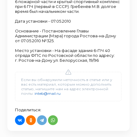
6 пожарной части и крытый спортивный комплекс
при 6 ПЧ (первый в СССР). Гребенёв М.В. долгое
время был начальником части.
Дата установки - 07.05.2010
Основание - Постановление Главы
Администрации (Мэра) города Ростова-на-Дону
от 07.05.2010 №325.
Место установки - На фасаде здания 6-ПЧ 40
отряда ФПС по Ростовской области по адресу:
г. Ростов-на-Дону ул. Белорусская, 19/96
Если вы обнаружили неточность в статье или у
вас есть материал, которым можно дополнить
статью, напишите нам на адрес электронной
почты:
inteb@mail.ru
Поделиться: