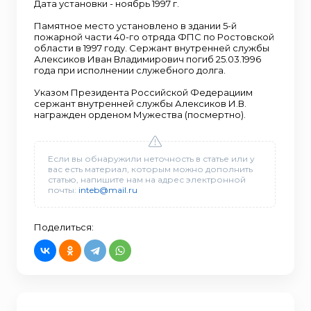
Дата установки - ноябрь 1997 г.
Памятное место установлено в здании 5-й
пожарной части 40-го отряда ФПС по Ростовской
области в 1997 году. Сержант внутренней службы
Алексиков Иван Владимирович погиб 25.03.1996
года при исполнении служебного долга.
Указом Президента Российской Федерациим
сержант внутренней службы Алексиков И.В.
награжден орденом Мужества (посмертно).
Если вы обнаружили неточность в статье или у
вас есть материал, которым можно дополнить
статью, напишите нам на адрес электронной
почты:
inteb@mail.ru
Поделиться: