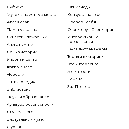
Субъекты
Олимпиады
Музеи и памятные места
Конкурс знатоки
Аллея славы
Проверь себя
Память и слава
Огонь-друг, Огонь-враг
Династии пожарных
Интерактивные
презентации
Книга памяти
Онлайн-тренажеры
День в истории
Тесты и викторины
Учебный центр
Это интересно!
#вдпо130лет
Активности
Новости
Команды
Энциклопедия
Зал Почета
Библиотека
Наука и образование
Культура безопасности
Для педагогов
Виртуальный музей
Журнал