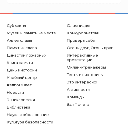
Субъекты
Олимпиады
Музеи и памятные места
Конкурс знатоки
Аллея славы
Проверь себя
Память и слава
Огонь-друг, Огонь-враг
Династии пожарных
Интерактивные
презентации
Книга памяти
Онлайн-тренажеры
День в истории
Тесты и викторины
Учебный центр
Это интересно!
#вдпо130лет
Активности
Новости
Команды
Энциклопедия
Зал Почета
Библиотека
Наука и образование
Культура безопасности