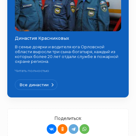
Династия Красниковых
В семье доярки и водителя юга Орловской
области выросли три сына-богатыря, каждый из
которых более 20 лет отдали службе в пожарной
охране региона.
Читать полностью
Все династии
Поделиться: