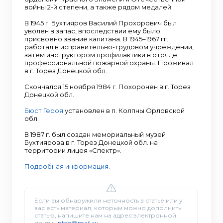
войны 2-й степени, а также рядом медалей.
В 1945 г. Бухтияров Василий Прохорович был
уволен в запас, впоследствии ему было
присвоено звание капитана. В 1945–1967 гг.
работал в исправительно-трудовом учреждении,
затем инструктором профилактики в отряде
профессиональной пожарной охраны. Проживал
в г. Торез Донецкой обл.
Скончался 15 ноября 1984 г. Похоронен в г. Торез
Донецкой обл.
Бюст Героя
установлен в п. Колпны Орловской
обл.
В 1987 г. был создан мемориальный музей
Бухтиярова в г. Торез Донецкой обл. на
территории лицея «Спектр».
Подробная информация.
Если вы обнаружили неточность в статье или у
вас есть материал, которым можно дополнить
статью, напишите нам на адрес электронной
почты:
inteb@mail.ru