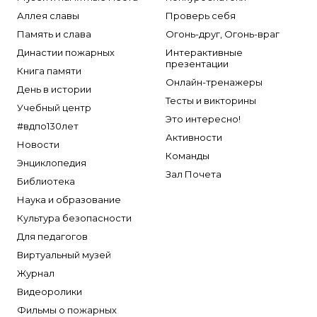
Аллея славы
Проверь себя
Память и слава
Огонь-друг, Огонь-враг
Династии пожарных
Интерактивные
презентации
Книга памяти
Онлайн-тренажеры
День в истории
Тесты и викторины
Учебный центр
Это интересно!
#вдпо130лет
Активности
Новости
Команды
Энциклопедия
Зал Почета
Библиотека
Наука и образование
Культура безопасности
Для педагогов
Виртуальный музей
Журнал
Видеоролики
Фильмы о пожарных