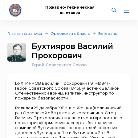
Пожарно-техническая
выставка
Главная страница
Орловская область
Ветераны
Бухтияров Василий
Прохорович
Герой Советского Союза
БУХТИЯРОВ Василий Прохорович (1911–1984) -
Герой Советского Союза (1945), участник Великой
Отечественной войны, капитан, инструктор по
пожарной безопасности.
Родился 29 декабря 1911 г. в с. Фошня (Колпнянский
р-н Орловской обл.) в семье крестьянина. Отец
Василия Прохоровича после отмены крепостного
права при оформлении паспорта, был записан
фамилией Бухтияровых - основателей соседних
деревень Бухтиярово 1-е и Бухтиярово 2-е. В
детстве переехал в Донецкую обл. Украинской