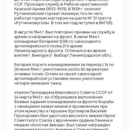
ССР. Проходил службу в Рабоче-крестьянской
Красной Армии (1933–1935). В 1939 г. окончил
Рутченковский горный техникум, после чего
работал горным мастером на шахте № 31 треста
«Рутченковуголь». В том же году вступил в ВКП(б).
В августе 1941 г. был повторно призван на службу в
армию и направлен на фронт. В июне 1944 г.
командовал батареей 1238-го самоходного
артиллерийского полка 21 й армии
Ленинградского фронта. Отличился во время
взятия г. Виипури (г. Выборг Ленинградской обл.).
Батарея под его командованием за период с 14 по
26 июня 1944 г. уничтожила около 60 вражеских
огневых точек. Огнём из своей самоходной
артиллерийской установки лично уничтожил
четыре немецких танка.
Указом Президиума Верховного Совета СССР от
24 марта 1945 г. за «Образцовое выполнение
боевых заданий командования на фронте борьбы
с немецкими захватчиками и проявленные при
этом мужество и героизм» Бухтияров Василий
Прохорович был удостоен высокого звания Героя
Советского Союза с вручением ордена Ленина и
медали «Золотая Звезда». Был также награждён
орденами Красного Знамени и Отечественной