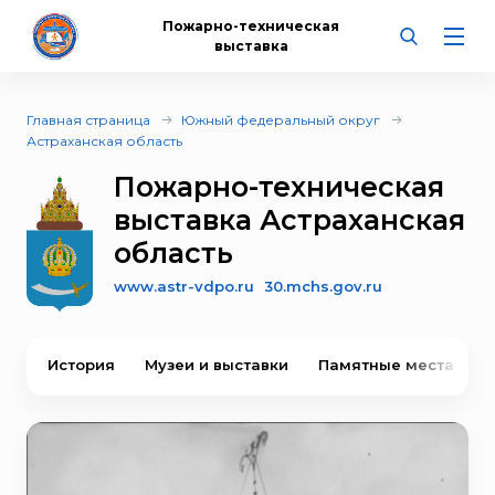
Пожарно-техническая
выставка
Главная страница
Южный федеральный округ
Астраханская область
Пожарно-техническая
выставка Астраханская
область
www.astr-vdpo.ru
30.mchs.gov.ru
История
Музеи и выставки
Памятные места
В