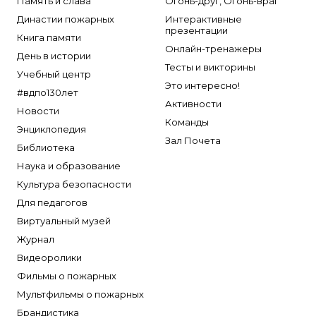
Память и слава
Огонь-друг, Огонь-враг
Династии пожарных
Интерактивные
презентации
Книга памяти
Онлайн-тренажеры
День в истории
Тесты и викторины
Учебный центр
Это интересно!
#вдпо130лет
Активности
Новости
Команды
Энциклопедия
Зал Почета
Библиотека
Наука и образование
Культура безопасности
Для педагогов
Виртуальный музей
Журнал
Видеоролики
Фильмы о пожарных
Мультфильмы о пожарных
Брандистика