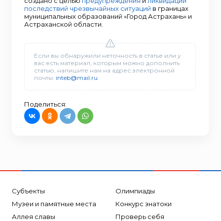
создано с целью
предупреждения
и
ликвидации
последствий чрезвычайных ситуаций
в границах
муниципальных образований «Город Астрахань» и
Астраханской области.
Если вы обнаружили неточность в статье или у
вас есть материал, которым можно дополнить
статью, напишите нам на адрес электронной
почты:
inteb@mail.ru
Поделиться:
Субъекты
Олимпиады
Музеи и памятные места
Конкурс знатоки
Аллея славы
Проверь себя