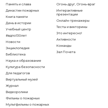
Память и слава
Огонь-друг, Огонь-враг
Династии пожарных
Интерактивные
презентации
Книга памяти
Онлайн-тренажеры
День в истории
Тесты и викторины
Учебный центр
Это интересно!
#вдпо130лет
Активности
Новости
Команды
Энциклопедия
Зал Почета
Библиотека
Наука и образование
Культура безопасности
Для педагогов
Виртуальный музей
Журнал
Видеоролики
Фильмы о пожарных
Мультфильмы о пожарных