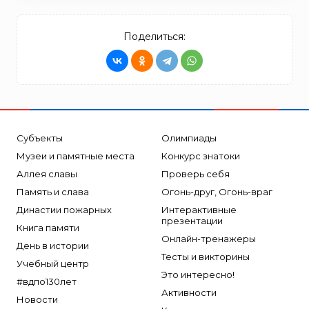
Поделиться:
Субъекты
Олимпиады
Музеи и памятные места
Конкурс знатоки
Аллея славы
Проверь себя
Память и слава
Огонь-друг, Огонь-враг
Династии пожарных
Интерактивные
презентации
Книга памяти
Онлайн-тренажеры
День в истории
Тесты и викторины
Учебный центр
Это интересно!
#вдпо130лет
Активности
Новости