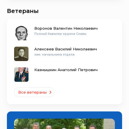
обозначениями, скульптурная композиция «Выезд
пожарной команды», диорама «Великий пожар в
Ветераны
Ярославле в 1658 году», двойная зеркальная
диорама об А.Д.Шатохине, погибшем при тушении
Рыбинской неф
Воронов Валентин Николаевич
Полный Кавалер ордена Славы
Алексеев Василий Николаевич
зам. начальника отдела
Казнышкин Анатолий Петрович
Все ветераны