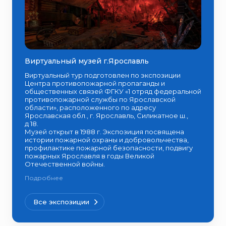
Виртуальный музей г.Ярославль
Виртуальный тур подготовлен по экспозиции
Центра противопожарной пропаганды и
общественных связей ФГКУ «1 отряд федеральной
противопожарной службы по Ярославской
области», расположенного по адресу
Ярославская обл., г. Ярославль, Силикатное ш.,
д 18.
Музей открыт в 1988 г. Экспозиция посвящена
истории пожарной охраны и добровольчества,
профилактике пожарной безопасности, подвигу
пожарных Ярославля в годы Великой
Отечественной войны.
К наиболее интересным экспонатам музея
Подробнее
относятся пожарная автолестница (1965 г.), ручные
пожарные насосы Густава Листа, первые русские
огнетушители, макеты первых пожарных машин и
Все экспозиции
пожарных катеров, макеты здания первого
пожарного депо в г. Ярославле на Семёновской
площади и пожарной каланчи с сигнальными