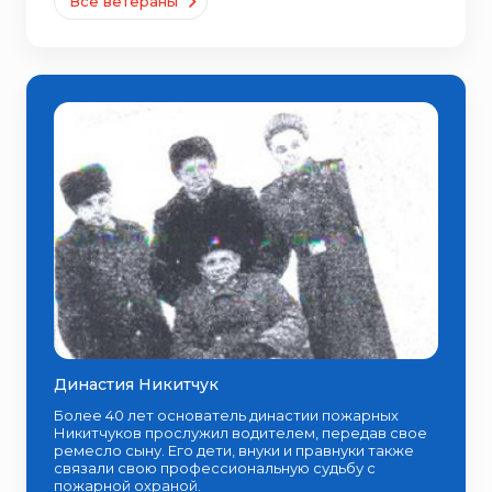
Все ветераны
Династия Никитчук
Более 40 лет основатель династии пожарных
Никитчуков прослужил водителем, передав свое
ремесло сыну. Его дети, внуки и правнуки также
связали свою профессиональную судьбу с
пожарной охраной.