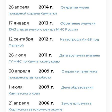
26 апреля
2014 г.
Открытие музея
пожарной охраны Камчатки
17 января
2013 г.
Обретение знамени
1043 спасательного центра МЧС России
12 сентября
2012 г.
Катастрофа Ан-28 под
Паланой
26 июля
2011 г.
Дата вручения знамени
ГУ МЧС по Камчатскому краю
30 апреля
2009 г.
Открытие памятника
пожарному автомобилю
1 июля
2007 г.
День образования
Камчатского края
21 апреля
2006 г.
Землетрясения в
Корякском автономном округе