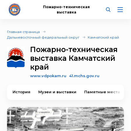
Пожарно-техническая
выставка
Главная страница
Дальневосточный федеральный округ
Камчатский край
Пожарно-техническая
выставка Камчатский
край
www.vdpokam.ru
41.mchs.gov.ru
История
Музеи и выставки
Памятные места
В