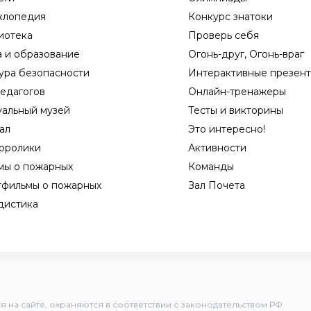
клопедия
Конкурс знатоки
иотека
Проверь себя
а и образование
Огонь-друг, Огонь-враг
ура безопасности
Интерактивные презен
едагогов
Онлайн-тренажеры
уальный музей
Тесты и викторины
ал
Это интересно!
оролики
Активности
мы о пожарных
Команды
тфильмы о пожарных
Зал Почета
дистика
 на сайте, охраняются в соответствии с законодательством РФ.