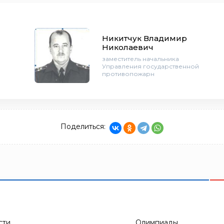
Никитчук Владимир
Николаевич
заместитель начальника
Управления государственной
противопожарн
Поделиться:
сти
Олимпиады