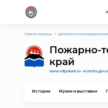
И
Главная страница
Дальневосточный федеральный
Пожарно-т
край
www.vdpokam.ru
41.mchs.gov.r
История
Музеи и выставки