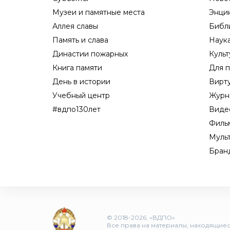
Музеи и памятные места
Энци
Аллея славы
Библ
Память и слава
Наук
Династии пожарных
Культ
Книга памяти
Для п
День в истории
Вирт
Учебный центр
Журн
#вдпо130лет
Виде
Филь
Муль
Бран
© 2018-2026, «ВДПО»
Все права на материалы, находящиеся