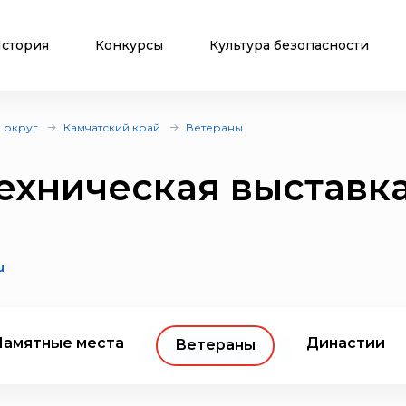
стория
Конкурсы
Культура безопасности
 округ
Камчатский край
Ветераны
ехническая выставк
u
Памятные места
Династии
Ветераны