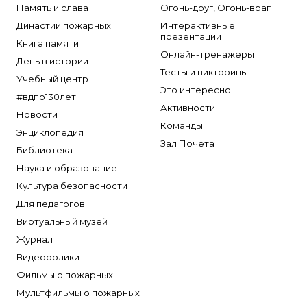
Память и слава
Огонь-друг, Огонь-враг
Династии пожарных
Интерактивные
презентации
Книга памяти
Онлайн-тренажеры
День в истории
Тесты и викторины
Учебный центр
Это интересно!
#вдпо130лет
Активности
Новости
Команды
Энциклопедия
Зал Почета
Библиотека
Наука и образование
Культура безопасности
Для педагогов
Виртуальный музей
Журнал
Видеоролики
Фильмы о пожарных
Мультфильмы о пожарных