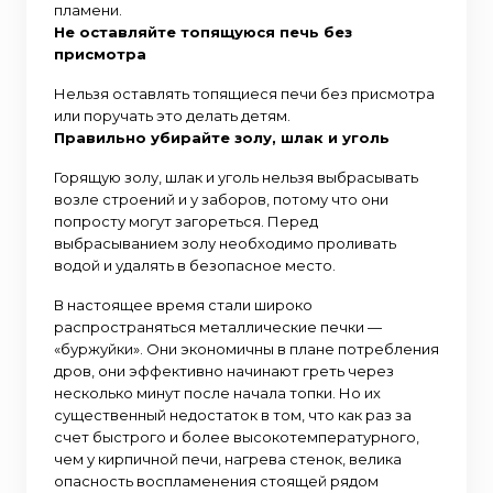
пламени.
Не оставляйте топящуюся печь без
присмотра
Нельзя оставлять топящиеся печи без присмотра
или поручать это делать детям.
Правильно убирайте золу, шлак и уголь
Горящую золу, шлак и уголь нельзя выбрасывать
возле строений и у заборов, потому что они
попросту могут загореться. Перед
выбрасыванием золу необходимо проливать
водой и удалять в безопасное место.
В настоящее время стали широко
распространяться металлические печки —
«буржуйки». Они экономичны в плане потребления
дров, они эффективно начинают греть через
несколько минут после начала топки. Но их
существенный недостаток в том, что как раз за
счет быстрого и более высокотемпературного,
чем у кирпичной печи, нагрева стенок, велика
опасность воспламенения стоящей рядом