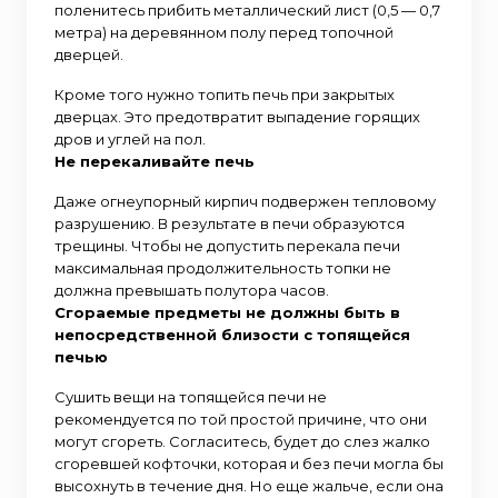
поленитесь прибить металлический лист (0,5 — 0,7
метра) на деревянном полу перед топочной
дверцей.
Кроме того нужно топить печь при закрытых
дверцах. Это предотвратит выпадение горящих
дров и углей на пол.
Не перекаливайте печь
Даже огнеупорный кирпич подвержен тепловому
разрушению. В результате в печи образуются
трещины. Чтобы не допустить перекала печи
максимальная продолжительность топки не
должна превышать полутора часов.
Сгораемые предметы не должны быть в
непосредственной близости с топящейся
печью
Сушить вещи на топящейся печи не
рекомендуется по той простой причине, что они
могут сгореть. Согласитесь, будет до слез жалко
сгоревшей кофточки, которая и без печи могла бы
высохнуть в течение дня. Но еще жальче, если она