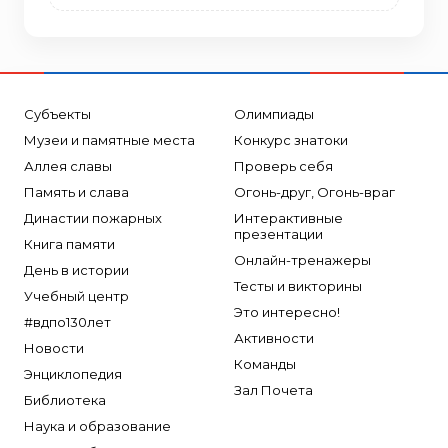
Субъекты
Олимпиады
Музеи и памятные места
Конкурс знатоки
Аллея славы
Проверь себя
Память и слава
Огонь-друг, Огонь-враг
Династии пожарных
Интерактивные
презентации
Книга памяти
Онлайн-тренажеры
День в истории
Тесты и викторины
Учебный центр
Это интересно!
#вдпо130лет
Активности
Новости
Команды
Энциклопедия
Зал Почета
Библиотека
Наука и образование