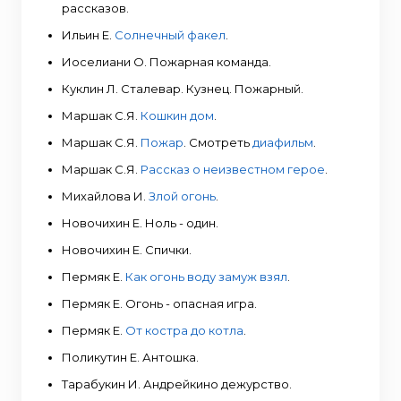
рассказов.
Ильин Е.
Солнечный факел
.
Иоселиани О. Пожарная команда.
Куклин Л. Сталевар. Кузнец. Пожарный.
Маршак С.Я.
Кошкин дом
.
Маршак С.Я.
Пожар
. Смотреть
диафильм
.
Маршак С.Я.
Рассказ о неизвестном герое
.
Михайлова И.
Злой огонь
.
Новочихин Е. Ноль - один.
Новочихин Е. Спички.
Пермяк Е.
Как огонь воду замуж взял
.
Пермяк Е. Огонь - опасная игра.
Пермяк Е.
От костра до котла
.
Поликутин Е. Антошка.
Тарабукин И. Андрейкино дежурство.