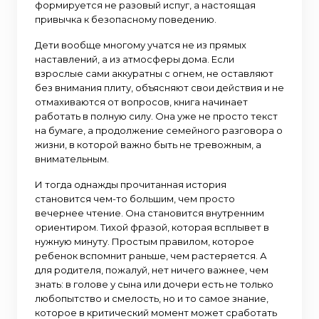
формируется не разовый испуг, а настоящая
привычка к безопасному поведению.
Дети вообще многому учатся не из прямых
наставлений, а из атмосферы дома. Если
взрослые сами аккуратны с огнем, не оставляют
без внимания плиту, объясняют свои действия и не
отмахиваются от вопросов, книга начинает
работать в полную силу. Она уже не просто текст
на бумаге, а продолжение семейного разговора о
жизни, в которой важно быть не тревожным, а
внимательным.
И тогда однажды прочитанная история
становится чем-то большим, чем просто
вечернее чтение. Она становится внутренним
ориентиром. Тихой фразой, которая всплывет в
нужную минуту. Простым правилом, которое
ребенок вспомнит раньше, чем растеряется. А
для родителя, пожалуй, нет ничего важнее, чем
знать: в голове у сына или дочери есть не только
любопытство и смелость, но и то самое знание,
которое в критический момент может сработать