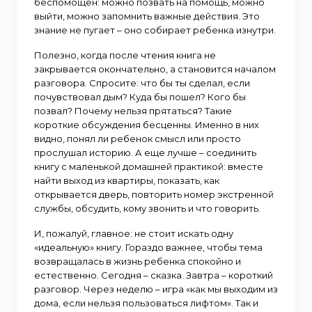
беспомощен: можно позвать на помощь, можно
выйти, можно запомнить важные действия. Это
знание не пугает – оно собирает ребенка изнутри.
Полезно, когда после чтения книга не
закрывается окончательно, а становится началом
разговора. Спросите: что бы ты сделал, если
почувствовал дым? Куда бы пошел? Кого бы
позвал? Почему нельзя прятаться? Такие
короткие обсуждения бесценны. Именно в них
видно, понял ли ребенок смысл или просто
прослушал историю. А еще лучше – соединить
книгу с маленькой домашней практикой: вместе
найти выход из квартиры, показать, как
открывается дверь, повторить номер экстренной
службы, обсудить, кому звонить и что говорить.
И, пожалуй, главное: не стоит искать одну
«идеальную» книгу. Гораздо важнее, чтобы тема
возвращалась в жизнь ребенка спокойно и
естественно. Сегодня – сказка. Завтра – короткий
разговор. Через неделю – игра «как мы выходим из
дома, если нельзя пользоваться лифтом». Так и