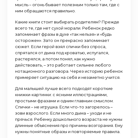
мысль – огонь бывает полезным только там, где с
ним обращаются правильно.
Какие книги стоит выбирать родителям? Прежде
всего те, где нет сухой морали. Ребенок редко
запоминает фразы в духе «так нельзя» и «будь
осторожен». Зато он прекрасно запоминает
сюжет. Если герой взял спички без спроса,
спрятался от дыма под кроватью, испугался,
растерялся, а потом понял, как нужно
действовать, – это работает сильнее любого
нотационного разговора. Через историю ребенок
примеряет ситуацию на себя и незаметно учится.
Для малышей лучше всего подходят короткие
книжки-картинки: с ясными иллюстрациями,
простыми фразами и одним главным смыслом.
Спички – не игрушка. Если что-то загорелось –
зови взрослого. Если много дыма – уходи и не
прячься. Ребенку дошкольного возраста не нужны
длинные объяснения про причины возгорания. Ему
нужны понятные образы и повторяемые правила.