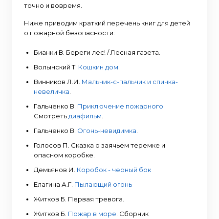
точно и вовремя.
Ниже приводим краткий перечень книг для детей
о пожарной безопасности:
Бианки В. Береги лес! / Лесная газета.
Волынский Т.
Кошкин дом
.
Винников Л.И.
Мальчик-с-пальчик и спичка-
невеличка
.
Гальченко В.
Приключение пожарного
.
Смотреть
диафильм
.
Гальченко В.
Огонь-невидимка
.
Голосов П. Сказка о заячьем теремке и
опасном коробке.
Демьянов И.
Коробок - черный бок
Елагина А.Г.
Пылающий огонь
Житков Б. Первая тревога.
Житков Б.
Пожар в море.
Сборник