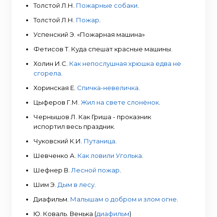
Толстой Л.Н.
Пожарные собаки
.
Толстой Л.Н.
Пожар
.
Успенский Э. «Пожарная машина»
Фетисов Т. Куда спешат красные машины.
Холин И.С.
Как непослушная хрюшка едва не
сгорела
.
Хоринская Е.
Спичка-невеличка
.
Цыферов Г.М.
Жил на свете слонёнок
.
Чернышов Л. Как Гриша - проказник
испортил весь праздник.
Чуковский К.И.
Путаница
.
Шевченко А.
Как ловили Уголька
.
Шефнер В.
Лесной пожар
.
Шим Э.
Дым в лесу
.
Диафильм.
Малышам о добром и злом огне
.
Ю. Коваль. Венька (
диафильм
)