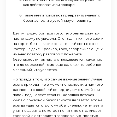
как действовать при пожаре.
Такие книги помогают превратить знания о
безопасности в устойчивую привычку.
Детям трудно бояться того, чего они ни разу по-
настоящему не увидели. Огонь для них – это свечи
на торте, бенгальские огни, теплый свет в окне,
костер на даче. Красиво, ярко, завораживающе. И
именно поэтому разговор о пожарной
безопасности так часто откладывается: кажется,
что до серьезной темы еще далеко, что ребенок
маленький, что успеется.
Но правда в том, что самые важные знания лучше
всего приходят не в момент опасности, а намного
раньше – в спокойный вечер, рядом с мамой или
папой, под шелест страниц. Хорошая детская
книга о пожарной безопасности делает то, что не
всегда удается строгому объяснению: не пугает, а
учит; не давит, а помогает понять; не отталкивает
тревогой, а оставляет в голове ясную, простую