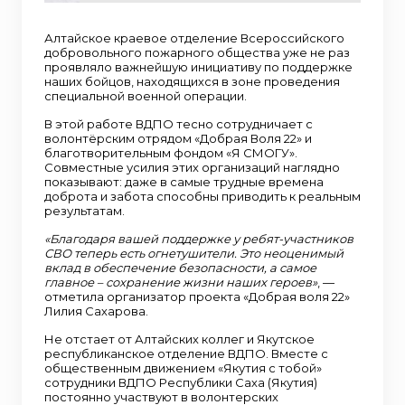
Алтайское краевое отделение Всероссийского
добровольного пожарного общества уже не раз
проявляло важнейшую инициативу по поддержке
наших бойцов, находящихся в зоне проведения
специальной военной операции.
В этой работе ВДПО тесно сотрудничает с
волонтёрским отрядом «Добрая Воля 22» и
благотворительным фондом «Я СМОГУ».
Совместные усилия этих организаций наглядно
показывают: даже в самые трудные времена
доброта и забота способны приводить к реальным
результатам.
«Благодаря вашей поддержке у ребят-участников
СВО теперь есть огнетушители. Это неоценимый
вклад в обеспечение безопасности, а самое
главное – сохранение жизни наших героев»
, —
отметила организатор проекта «Добрая воля 22»
Лилия Сахарова.
Не отстает от Алтайских коллег и Якутское
республиканское отделение ВДПО. Вместе с
общественным движением «Якутия с тобой»
сотрудники ВДПО Республики Саха (Якутия)
постоянно участвуют в волонтерских