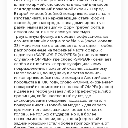
влиянию армейских касок на внешний вид касок
для подразделений пожарной охраны. Перед
Второй мировой войной пожарные каски начали
изготавливать из нержавеющей стали, форма
«каски Адриана» продолжала доминировать, с
различными вариациями форм гребня, хотя, в
основном, он и имел свою узнаваемую
треугольную форму, а в среде профессионалов
его называли «le casque modèle 33» (каска модели
33). Неизменным оставалось только одно – гербы,
расположенные на передней части сферы, с
надписью «SAPEURS-POMPIERS» (в очень редких
случаях «POMPIER», где слово «SAPEUR» означает
сапёр и относится к первому официальному
подразделению пожарной охраны, созданному
Наполеоном I, вошедшему в состав военно-
инженерных войск после пожара в Австрийском
посольстве в 1810 году, слово «POMPIER» означает
пожарный и происходит от слова «POMPE» (насос)
и далее на гербе указана либо Префектура, либо
провинция, либо населенный пункт, где
дислоцированы пожарные подразделения или
пожарная часть. Подобная модель, для своего
времени, неплохо защищает верхнюю часть
головы, не только от ударов, но и, в более
позднем исполнении, когда поля (передний и
задний козырьки) стали более приподнятыми, от
брызг. Однако, те вызовы, которые жизнь стала