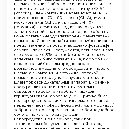
шлемах полиции (забрало по исполнению сильно
напоминает каску пожарного защитную КЗ-94
(Россия), шлем компании «Federal Premier» PH 2,
примерно конца 70-х-80-х годов (США), ну или
куску компании Schuberth, модель «F110»
(Германия). Несмотря на однозначно лучшие
защитные свойства предоставленного образца,
BSPP остались не удовлетворены результатами
испытания. Я не смог найти какого-либо описания
представленного прототипа, однако фотография
самого шлема есть - разумеется, если сравнивать
его с «моделью 33» - это небо и земля по всем
аспектам. Как было сказано выше, бюро общих
исследований бригады предполагало
возможность модульного оборудования нового
шлема, а в компании «Fenzy» ушли от такой
возможности и сразу, как я думаю, «заточили»
шлем под свой дыхательный аппарат. В новинке
сразу реализована интеграция системы
освещения в верхнем гребне и ниши для
гарнитуры связи на уровне ушей. Критике была
подвергнута передняя часть шлема: сочетание
передней части сферы (козырек) и узла – фонарь /
забрало, которые представляли собой неудобное
сочетание как при эксплуатации
непосредственно на пожаре, так и при
техническом обслуживании шлема. Фонарь,
интегрирован в гребень, который в свою очередь