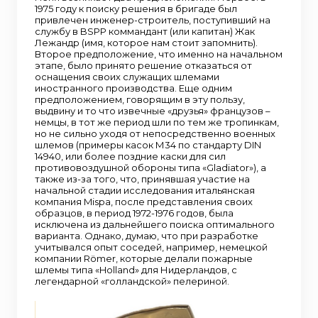
1975 году к поиску решения в бригаде был
привлечен инженер-строитель, поступивший на
службу в BSPP коммандант (или капитан) Жак
Лежандр (имя, которое нам стоит запомнить).
Второе предположение, что именно на начальном
этапе, было принято решение отказаться от
оснащения своих служащих шлемами
иностранного производства. Еще одним
предположением, говорящим в эту пользу,
выдвину и то что извечные «друзья» французов –
немцы, в тот же период шли по тем же тропинкам,
но не сильно уходя от непосредственно военных
шлемов (примеры касок М34 по стандарту DIN
14940, или более поздние каски для сил
противовоздушной обороны типа «Gladiator»), а
также из-за того, что, принявшая участие на
начальной стадии исследования итальянская
компания Mispa, после представления своих
образцов, в период 1972-1976 годов, была
исключена из дальнейшего поиска оптимального
варианта. Однако, думаю, что при разработке
учитывался опыт соседей, например, немецкой
компании Römer, которые делали пожарные
шлемы типа «Holland» для Нидерландов, с
легендарной «голландской» пелериной.