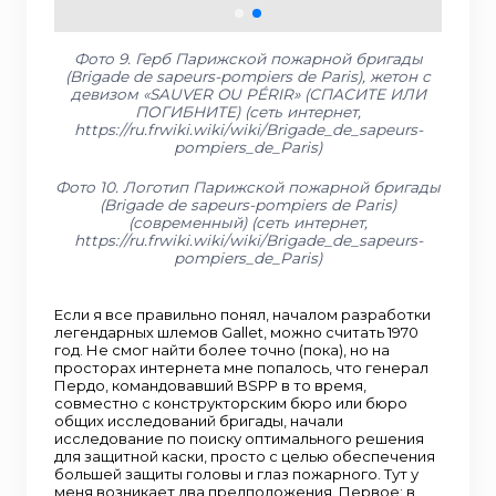
Фото 9. Герб Парижской пожарной бригады
(Brigade de sapeurs-pompiers de Paris), жетон с
девизом «SAUVER OU PÉRIR» (СПАСИТЕ ИЛИ
ПОГИБНИТЕ) (сеть интернет,
https://ru.frwiki.wiki/wiki/Brigade_de_sapeurs-
pompiers_de_Paris)
Фото 10. Логотип Парижской пожарной бригады
(Brigade de sapeurs-pompiers de Paris)
(современный) (сеть интернет,
https://ru.frwiki.wiki/wiki/Brigade_de_sapeurs-
pompiers_de_Paris)
Если я все правильно понял, началом разработки
легендарных шлемов Gallet, можно считать 1970
год. Не смог найти более точно (пока), но на
просторах интернета мне попалось, что генерал
Пердо, командовавший BSPP в то время,
совместно с конструкторским бюро или бюро
общих исследований бригады, начали
исследование по поиску оптимального решения
для защитной каски, просто с целью обеспечения
большей защиты головы и глаз пожарного. Тут у
меня возникает два предположения. Первое: в