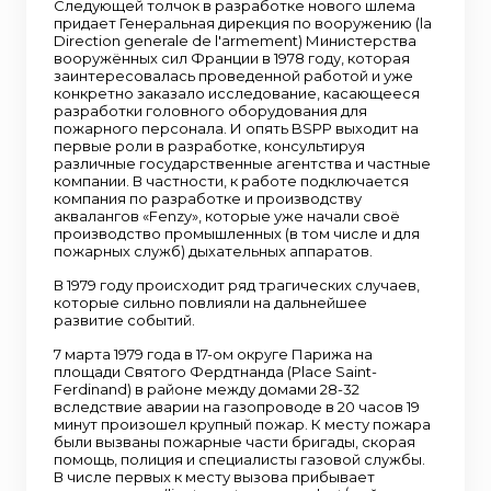
Следующей толчок в разработке нового шлема
придает Генеральная дирекция по вооружению (la
Direction generale de l'armement) Министерства
вооружённых сил Франции в 1978 году, которая
заинтересовалась проведенной работой и уже
конкретно заказало исследование, касающееся
разработки головного оборудования для
пожарного персонала. И опять BSPP выходит на
первые роли в разработке, консультируя
различные государственные агентства и частные
компании. В частности, к работе подключается
компания по разработке и производству
аквалангов «Fenzy», которые уже начали своё
производство промышленных (в том числе и для
пожарных служб) дыхательных аппаратов.
В 1979 году происходит ряд трагических случаев,
которые сильно повлияли на дальнейшее
развитие событий.
7 марта 1979 года в 17-ом округе Парижа на
площади Святого Фердтнанда (Place Saint-
Ferdinand) в районе между домами 28-32
вследствие аварии на газопроводе в 20 часов 19
минут произошел крупный пожар. К месту пожара
были вызваны пожарные части бригады, скорая
помощь, полиция и специалисты газовой службы.
В числе первых к месту вызова прибывает