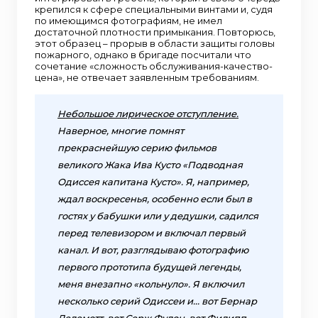
крепился к сфере специальными винтами и, судя
по имеющимся фотографиям, не имел
достаточной плотности примыкания. Повторюсь,
этот образец – прорыв в области защиты головы
пожарного, однако в бригаде посчитали что
сочетание «сложность обслуживания-качество-
цена», не отвечает заявленным требованиям.
Небольшое лирическое отступление.
Наверное, многие помнят
прекраснейшую серию фильмов
великого Жака Ива Кусто «Подводная
Одиссея капитана Кусто». Я, например,
ждал воскресенья, особенно если был в
гостях у бабушки или у дедушки, садился
перед телевизором и включал первый
канал. И вот, разглядываю фотографию
первого прототипа будущей легенды,
меня внезапно «кольнуло». Я включил
несколько серий Одиссеи и… вот Бернар