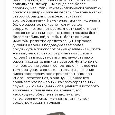
подкидывать пожарным в виде все более
сложных, масштабных и технологически развитых
пожаров и аварий, уже не делали пожарные каски
старых образцов столь безопасными и
востребованными. Изменение тактики тушения и
более развитое пожарно-техническое
вооружение, меняет возможности мобильности
пожарных, а значит защита головы должна быть
более стабильной, а не быть болтающейся
«миской», развитие средств защиты органов
дыхания и зрения подразумевает более
продвинутые приспособления крепления и, опять
же таки, иную плотность прилегания сферы к
голове (тут в пору писать отдельную статью о
развитии дыхательных аппаратов). Ну и конечно
же повышение уровня сопротивления высоким
температурам, а еще желательно и снижение
риска проведения электричества. Вопросов
много – ответов нет, а они нужны. Мало кто
понимает, что пожарный, как государственный
служащий, очень ценный специалист, в которого
вложены большие деньги, а значит, его
необходимо обеспечить максимально
качественным снаряжением, в том числе, и
средством защиты головы.