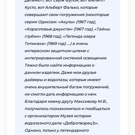
Делемотт, вот Серж Фулон, вот Филипп
Кусто, вот Альберт Фалько, которые
совершают свои погружения (некоторые
серии Одиссеи: «Акулы» (1967 год),
«Коралловые джунгли» (1967 год), «Тайны
глубин» (1968 год), «Легенда озера
Титикака» (1969 год) ….) в очень
интересном защитном шлеме с
интегрированной системой освещения.
Тяжко было найти информацию о
данном изделии. Даже мои друзья
дайверы и водолазы, которые имеют
очень внушительный багаж погружений,
не смогли дать информацию о нем.
Благодаря моему другу Максивову М.В.,
получилось познакомиться и пообщаться
с организатором Музея истории
водолазного дела «ДобротворецЪ».
Однако, только у легендарного