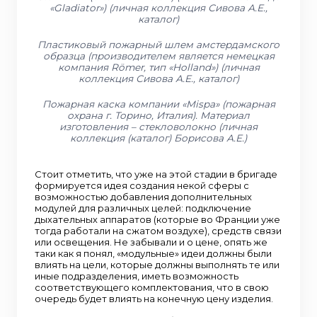
«Gladiator») (личная коллекция Сивова А.Е.,
каталог)
Пластиковый пожарный шлем амстердамского
образца (производителем является немецкая
компания Römer, тип «Holland») (личная
коллекция Сивова А.Е., каталог)
Пожарная каска компании «Mispa» (пожарная
охрана г. Торино, Италия). Материал
изготовления – стекловолокно (личная
коллекция (каталог) Борисова А.Е.)
Стоит отметить, что уже на этой стадии в бригаде
формируется идея создания некой сферы с
возможностью добавления дополнительных
модулей для различных целей: подключение
дыхательных аппаратов (которые во Франции уже
тогда работали на сжатом воздухе), средств связи
или освещения. Не забывали и о цене, опять же
таки как я понял, «модульные» идеи должны были
влиять на цели, которые должны выполнять те или
иные подразделения, иметь возможность
соответствующего комплектования, что в свою
очередь будет влиять на конечную цену изделия.