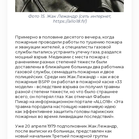
Фото 15. Жак Лежандр (сеть интернет,
https://allo18.fr/)
Примерно в половине десятого вечера, когда
пожарные проводили работы по тушению пожара
и эвакуации жителей, а специалисты газовой
службы пытались устранить утечку газа, раздался
мощный взрыв. Медиками с места пожара с
ранениями разных степеней тяжести были
доставлены в ближайшие больницы два работника
газовой службы, семнадцать пожарных и двое
полицейских. Среди них Жак Лежандр – как и все
пожарные BSPP он работал в пожарной каске «33
модели» - вследствие взрыва он получил травмы
разной степени тяжести, но что было страшнее
всего, он потерял глаз. Как отмечал Фабьен
Пикар на информационном портале «ALLO18»: «Эта
травма породила настоящую навязчивую идею:
как эффективнее защитить головы парижских
пожарных во время ликвидации последствий».
Уже 20 апреля 1979 подполковник Жак Лежандр,
после выписки из больницы, представлен как
новый начальник Третьей пожарной группы