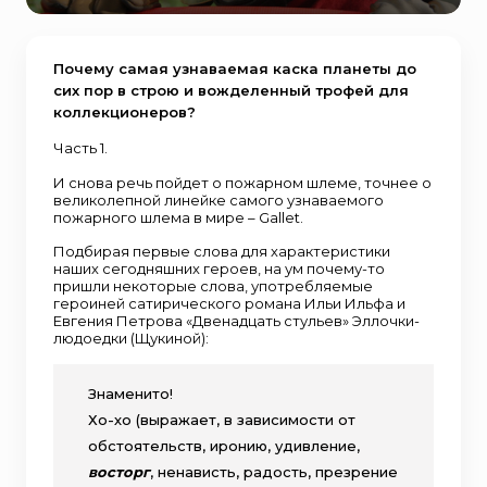
Почему самая узнаваемая каска планеты до
сих пор в строю и вожделенный трофей для
коллекционеров?
Часть 1.
И снова речь пойдет о пожарном шлеме, точнее о
великолепной линейке самого узнаваемого
пожарного шлема в мире – Gallet.
Подбирая первые слова для характеристики
наших сегодняшних героев, на ум почему-то
пришли некоторые слова, употребляемые
героиней сатирического романа Ильи Ильфа и
Евгения Петрова «Двенадцать стульев» Эллочки-
людоедки (Щукиной):
Знаменито!
Хо-хо (выражает, в зависимости от
обстоятельств, иронию, удивление,
восторг
, ненависть, радость, презрение