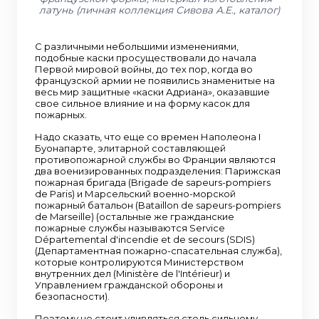
латунь (личная коллекция Сивова А.Е., каталог)
С различными небольшими изменениями,
подобные каски просуществовали до начала
Первой мировой войны, до тех пор, когда во
французской армии не появились знаменитые на
весь мир защитные «каски Адриана», оказавшие
свое сильное влияние и на форму касок для
пожарных.
Надо сказать, что еще со времен Наполеона I
Буонапарте, элитарной составляющей
противопожарной службы во Франции являются
два военизированных подразделения: Парижская
пожарная бригада (Brigade de sapeurs-pompiers
de Paris) и Марсельский военно-морской
пожарный батальон (Bataillon de sapeurs-pompiers
de Marseille) (остальные же гражданские
пожарные службы называются Service
Départemental d'incendie et de secours (SDIS)
(Департаментная пожарно-спасательная служба),
которые контролируются Министерством
внутренних дел (Ministère de l'Intérieur) и
Управлением гражданской обороны и
безопасности).
Поэтому не стоит удивляться столь сильному