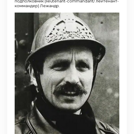
подполковник (lieutenant-commandant/ лейтенант-
коммандер) Лежандр.