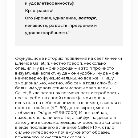
и удовлетворённость)!
Кр-р-расота!
Ого (ирония, удивление,
восторг
,
ненависть, радость, презрение и
удовлетворённость)!
Окунувшись в историю появления на свет линейки
шлемов Gallet, я, честно говоря, несколько
опешил. Ну да – они хороши – и это я про чисто
визуальный аспект, ну да – они удобны, ну да – они
неимоверно функциональны, но все же… Пишу
эмоционально, честно, ибо сам в годы службы с
большим удовольствием использовал шлемы
Gallet, была реальная возможность испробовать
все на себе, на своей голове (а моя голова
испытала на себе очень много шлемов, начиная от
простого «яйца» (КП-80) до, не скрою, моего
любимого Dräger HPS® 7000). И вот сейчас,
находясь не на линии огня, а кайфуя на диване и
заполучив в свою коллекцию очередной экспонат
в виде последнего в линейке Gallet F1 XF, стало
сильно интересно – почему же этот образец
пожарного искусства так хорош?