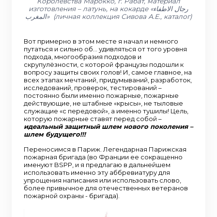
Королевства Марокко, г. Рабат, материал
изготовления – латунь, на кокарде «رجال الاطفاء
المغرب» (личная коллекция Сивова А.Е., каталог)
Вот примерно в этом месте я начал и немного
путаться и сильно об… удивляться от того уровня
подхода, многообразия подходов и
скрупулёзности, с которой французы подошли к
вопросу защиты своих голов! И, самое главное, на
всех этапах мечтаний, придумываний, разработок,
исследований, проверок, тестирований –
постоянно были именно пожарные, пожарные
действующие, не штабные «крысы», не тыловые
служащие «с передовой», а именно тушилы! Цель,
которую пожарные ставят перед собой –
идеальный защитный шлем нового поколения –
шлем будущего!!!
Переносимся в Париж. Легендарная Парижская
пожарная бригада (во Франции ее сокращенно
именуют BSPP, и я предлагаю в дальнейшем
использовать именно эту аббревиатуру для
упрощения написания или использовать слово,
более привычное для отечественных ветеранов
пожарной охраны - бригада).