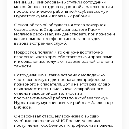
№1 им. В.Г. Тимирясова» выступили сотрудники
межрайонного отдела надзорной деятельности и
профилактической работы по Аксубаевскому и
Нурлатскому муниципальным районам.
Основной темой обсуждения стала пожарная
безопасность. Старший дознаватель Расим
Ислямов рассказал, как действовать при пожаре и
какие номера телефонов использовать для
вызова экстренных служб.
Подростки, полагая, что они уже достаточно
взрослые, часто пренебрегают этими правилами
и, к сожалению, получают травмы разной степени
тяжести.
Сотрудники МЧС такие встречи с молодежью
часто используют для пропаганды профессии
пожарного и спасателя. Вот и на этот раз слово
взял заместитель начальника межрайонного
отдела надзорной деятельности и
профилактической работы по Аксубаевскому и
Нурлатскому муниципальным районам Александр
Бибиков.
Он рассказал старшеклассникам о высших
учебных заведениях МЧС России, условиях
поступления, особенностях профессии и пожелал