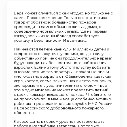
Беда может случиться с кем угодно, но только не с
нами... Расхожее мнение. Только вот статистика
говорит обратное: большинство пожаров
происходит в самых обычных жилых домах, в
совершенно нормальных семьях, где на первый
взгляд весь жизненный уклад способствует
порядку и безопасности. И все-таки…
Начинаются летние каникулы. Миллионы детей и
подростков окажутся в условиях, когда в силу
объективных причин они продолжительное время
будут находиться без постоянного наблюдения
взрослых. Если к этому обстоятельству добавить
высокие летние температуры – пожарные риски
многократно возрастают. Обыкновенная детская
игра, костер, свеча, зажженная вместо фонарика,
эксперименты с увеличительным стеклом – все
это в одно мгновение может превратить летний
отдых в кошмар пылающего пожара. Чтобы этого
не происходило, в мае месяце особенно активно
работают профилактические службы МЧС России
и Всероссийского добровольного пожарного
общества.
Как всегда на высоком уровне поставлена эта
работе в Республике Татарстан. Вот только