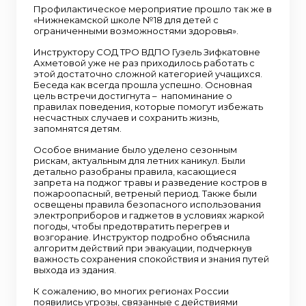
Профилактическое мероприятие прошло так же в
«Нижнекамской школе №18 для детей с
ограниченными возможностями здоровья».
Инструктору СОД ТРО ВДПО Гузель Зифкатовне
Ахметовой уже не раз приходилось работать с
этой достаточно сложной категорией учащихся.
Беседа как всегда прошла успешно. Основная
цель встречи достигнута – напоминание о
правилах поведения, которые помогут избежать
несчастных случаев и сохранить жизнь,
запомнятся детям.
Особое внимание было уделено сезонным
рискам, актуальным для летних каникул. Были
детально разобраны правила, касающиеся
запрета на поджог травы и разведение костров в
пожароопасный, ветреный период. Также были
освещены правила безопасного использования
электроприборов и гаджетов в условиях жаркой
погоды, чтобы предотвратить перегрев и
возгорание. Инструктор подробно объяснила
алгоритм действий при эвакуации, подчеркнув
важность сохранения спокойствия и знания путей
выхода из здания.
К сожалению, во многих регионах России
появились угрозы, связанные с действиями