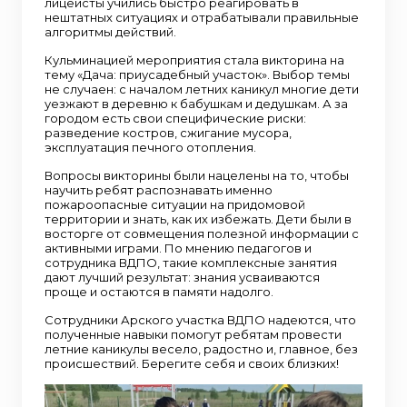
лицеисты учились быстро реагировать в
нештатных ситуациях и отрабатывали правильные
алгоритмы действий.
Кульминацией мероприятия стала викторина на
тему «Дача: приусадебный участок». Выбор темы
не случаен: с началом летних каникул многие дети
уезжают в деревню к бабушкам и дедушкам. А за
городом есть свои специфические риски:
разведение костров, сжигание мусора,
эксплуатация печного отопления.
Вопросы викторины были нацелены на то, чтобы
научить ребят распознавать именно
пожароопасные ситуации на придомовой
территории и знать, как их избежать. Дети были в
восторге от совмещения полезной информации с
активными играми. По мнению педагогов и
сотрудника ВДПО, такие комплексные занятия
дают лучший результат: знания усваиваются
проще и остаются в памяти надолго.
Сотрудники Арского участка ВДПО надеются, что
полученные навыки помогут ребятам провести
летние каникулы весело, радостно и, главное, без
происшествий. Берегите себя и своих близких!