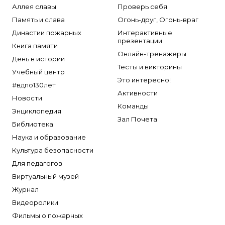
Аллея славы
Проверь себя
Память и слава
Огонь-друг, Огонь-враг
Династии пожарных
Интерактивные
презентации
Книга памяти
Онлайн-тренажеры
День в истории
Тесты и викторины
Учебный центр
Это интересно!
#вдпо130лет
Активности
Новости
Команды
Энциклопедия
Зал Почета
Библиотека
Наука и образование
Культура безопасности
Для педагогов
Виртуальный музей
Журнал
Видеоролики
Фильмы о пожарных