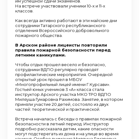
им успешной сдачи экзаменов.
На встрече участвовали ученики 10-х и 11-х
классов.
Как всегда активно работают в эти майские дни
сотрудники Татарского республиканского
отделения Всероссийского добровольного
пожарного общества.
В Арском районе лицеисты повторили
правила пожарной безопасности перед
летними каникулами.
Чтобы отдых прошел весело и безопасно,
сотрудники ВДПО регулярно проводят
профилактические мероприятия. Очередной
открытый урок прошел в МБОУ
«Многопрофильный лицей имени Г.Курсави».
Гостьей юных учеников 3 «А» класса стала
инструктор Арского участка МКО ТРО ВДПО
Миляуша Гумаровна Рахимова. Занятие, в котором
приняли участие 20 детей, состояло из двух
частей: теоретической и практической.
Встреча началась с беседы о правилах пожарной
безопасности в летний период. Инструктор
подробно рассказала детям, какие опасности
могут подстерегать их дома и на улице во время
каникул. Особое внимание Миляуша Гумаровна