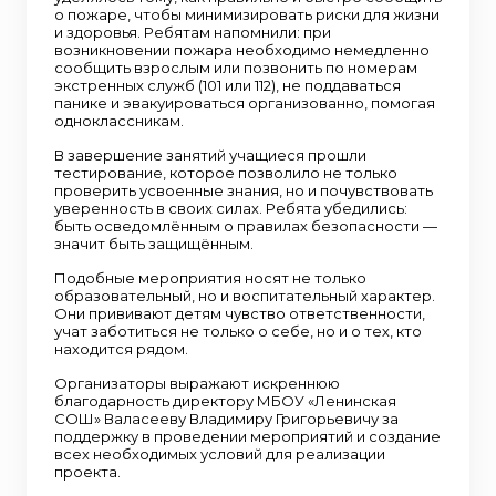
о пожаре, чтобы минимизировать риски для жизни
и здоровья. Ребятам напомнили: при
возникновении пожара необходимо немедленно
сообщить взрослым или позвонить по номерам
экстренных служб (101 или 112), не поддаваться
панике и эвакуироваться организованно, помогая
одноклассникам.
В завершение занятий учащиеся прошли
тестирование, которое позволило не только
проверить усвоенные знания, но и почувствовать
уверенность в своих силах. Ребята убедились:
быть осведомлённым о правилах безопасности —
значит быть защищённым.
Подобные мероприятия носят не только
образовательный, но и воспитательный характер.
Они прививают детям чувство ответственности,
учат заботиться не только о себе, но и о тех, кто
находится рядом.
Организаторы выражают искреннюю
благодарность директору МБОУ «Ленинская
СОШ» Валасееву Владимиру Григорьевичу за
поддержку в проведении мероприятий и создание
всех необходимых условий для реализации
проекта.