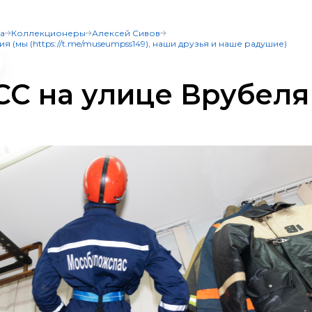
а
Коллекционеры
Алексей Сивов
Портал
Каталог
Журнал
(мы (https://t.me/museumpss149), наши друзья и наше радушие)
СС на улице Врубеля
/t.me/museumpss149), наши друзья и наше радушие)
одели
Категории
Контакты