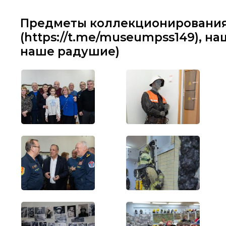
Предметы коллекционирования
И
(https://t.me/museumpss149), на
наше радушие)
Главная страница
Брандистика
Коллекционе
Награды
Знаки 
Субъекты
Ново