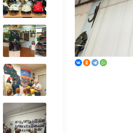
клопедия
Конкурс знатоки
иотека
Проверь себя
а и образование
Огонь-друг, Огонь-враг
ура безопасности
Интерактивные презен
едагогов
Онлайн-тренажеры
уальный музей
Тесты и викторины
ал
Это интересно!
оролики
Активности
мы о пожарных
Команды
тфильмы о пожарных
Зал Почета
дистика
 на сайте, охраняются в соответствии с законодательством РФ.