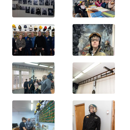
Музеи и памятные места
Энци
Аллея славы
Библ
Память и слава
Наук
Династии пожарных
Культ
Книга памяти
Для п
День в истории
Вирт
Учебный центр
Журн
#вдпо130лет
Виде
Филь
Муль
Бран
© 2018-2026, «ВДПО»
Все права на материалы, находящиеся