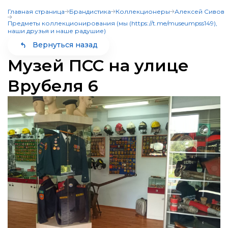
Главная страница
Брандистика
Коллекционеры
Алексей Сивов
Пожарно-техническая
выставка
Предметы коллекционирования (мы (https://t.me/museumpss149),
наши друзья и наше радушие)
Вернуться назад
Главная страница
Брандистика
Коллекционеры
Музей ПСС на улице
Алексей Сивов
Предметы коллекционирования (мы
Врубеля 6
(https://t.me/museumpss149), наши друзья и наше радушие)
Категории
Субъекты
Олимпиады
Музеи и памятные места
Конкурс знатоки
Аллея славы
Проверь себя
Память и слава
Огонь-друг, Огонь-враг