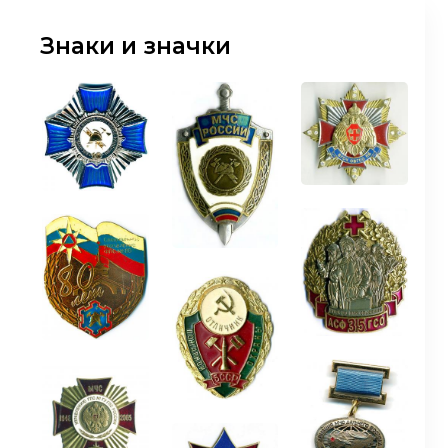
Знаки и значки
И
Главная страница
Брандистика
Знаки и значки
Награды
Знаки 
Субъекты
Ново