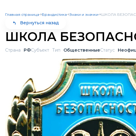
Главная страница
Брандистика
Знаки и значки
ШКОЛА БЕЗОПАС
стория
Конкурсы
Культура безопасности
Вернуться назад
ШКОЛА БЕЗОПАСН
Страна
РФ
Субъект
Тип
Общественные
Статус
Неофиц
и значки
Нашивки
М
сти
Олимпиады