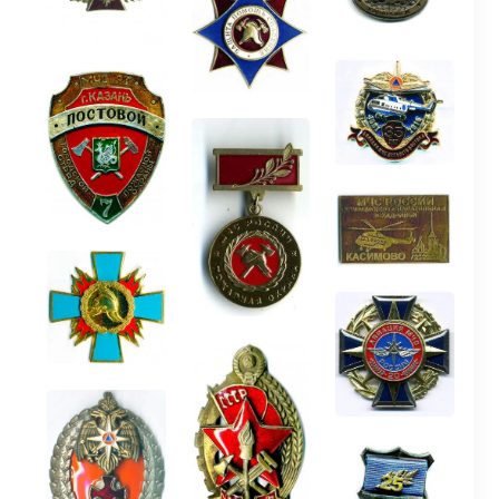
Музеи и памятные места
Энци
Аллея славы
Библ
Память и слава
Наук
Династии пожарных
Культ
Книга памяти
Для п
День в истории
Вирт
Учебный центр
Журн
#вдпо130лет
Виде
Филь
Муль
Бран
© 2018-2026, «ВДПО»
Все права на материалы, находящиеся