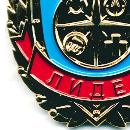
клопедия
Конкурс знатоки
иотека
Проверь себя
а и образование
Огонь-друг, Огонь-враг
ура безопасности
Интерактивные презен
едагогов
Онлайн-тренажеры
уальный музей
Тесты и викторины
ал
Это интересно!
оролики
Активности
мы о пожарных
Команды
тфильмы о пожарных
Зал Почета
дистика
 на сайте, охраняются в соответствии с законодательством РФ.