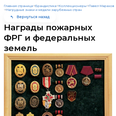
Главная страница
Брандистика
Коллекционеры
Павел Марахов
Пожарно-техническая
Нагрудные знаки и медали зарубежных стран
выставка
Вернуться назад
Награды пожарных
Главная страница
Брандистика
Коллекционеры
Павел Марахов
ФРГ и федеральных
Нагрудные знаки и медали зарубежных стран
земель
Категории
Субъекты
Олимпиады
Музеи и памятные места
Конкурс знатоки
Аллея славы
Проверь себя
Память и слава
Огонь-друг, Огонь-враг
Династии пожарных
Интерактивные