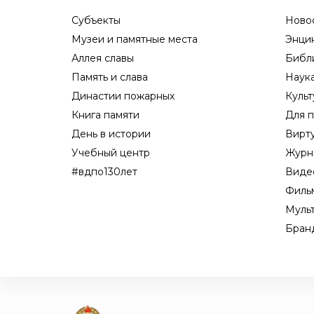
Субъекты
Ново
Музеи и памятные места
Энци
Аллея славы
Библ
Память и слава
Наук
Династии пожарных
Культ
Книга памяти
Для п
День в истории
Вирт
Учебный центр
Журн
#вдпо130лет
Виде
Филь
Муль
Бран