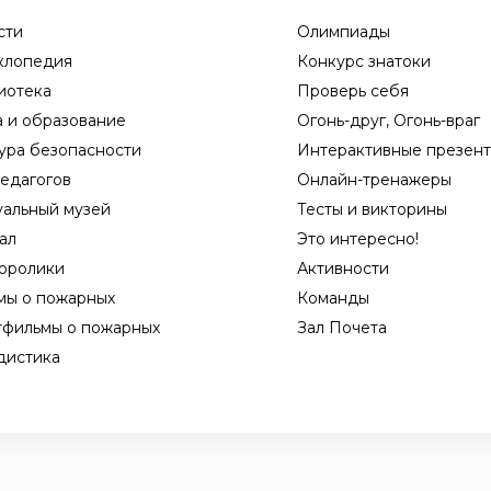
сти
Олимпиады
клопедия
Конкурс знатоки
иотека
Проверь себя
а и образование
Огонь-друг, Огонь-враг
ура безопасности
Интерактивные презен
едагогов
Онлайн-тренажеры
уальный музей
Тесты и викторины
ал
Это интересно!
оролики
Активности
мы о пожарных
Команды
тфильмы о пожарных
Зал Почета
дистика