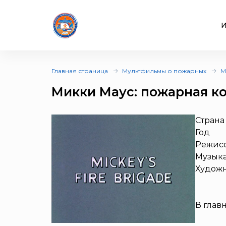
И
Главная страница
Мультфильмы о пожарных
М
Микки Маус: пожарная к
Страна
Год
Режис
Музык
Худож
В глав