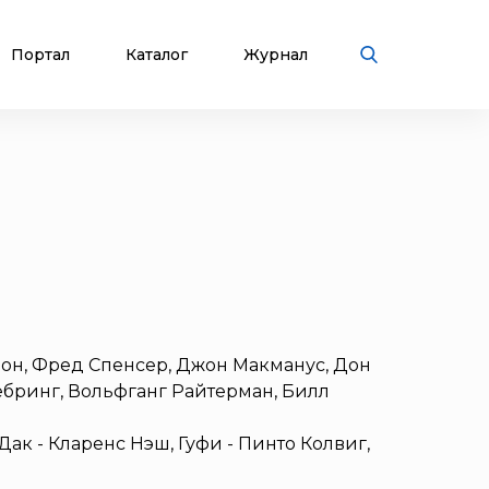
Портал
Каталог
Журнал
он, Фред Спенсер, Джон Макманус, Дон
ебринг, Вольфганг Райтерман, Билл
ак - Кларенс Нэш, Гуфи - Пинто Колвиг,