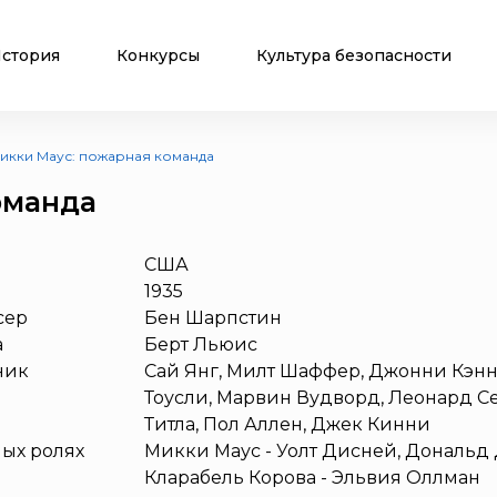
стория
Конкурсы
Культура безопасности
икки Маус: пожарная команда
оманда
США
1935
сер
Бен Шарпстин
а
Берт Льюис
ник
Сай Янг, Милт Шаффер, Джонни Кэнн
Тоусли, Марвин Вудворд, Леонард С
Титла, Пол Аллен, Джек Кинни
ных ролях
Микки Маус - Уолт Дисней, Дональд Д
Кларабель Корова - Эльвия Оллман