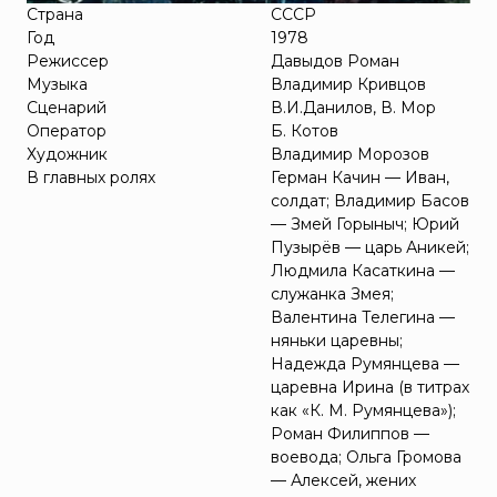
Страна
СССР
Год
1978
Режиссер
Давыдов Роман
Музыка
Владимир Кривцов
Сценарий
В.И.Данилов, В. Мор
Оператор
Б. Котов
Художник
Владимир Морозов
В главных ролях
Герман Качин — Иван,
солдат; Владимир Басов
— Змей Горыныч; Юрий
Пузырёв — царь Аникей;
Людмила Касаткина —
служанка Змея;
Валентина Телегина —
няньки царевны;
Надежда Румянцева —
царевна Ирина (в титрах
как «К. М. Румянцева»);
Роман Филиппов —
воевода; Ольга Громова
— Алексей, жених