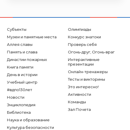
Субъекты
Олимпиады
Музеи и памятные места
Конкурс знатоки
Аллея славы
Проверь себя
Память и слава
Огонь-друг, Огонь-враг
Династии пожарных
Интерактивные
презентации
Книга памяти
Онлайн-тренажеры
День в истории
Тесты и викторины
Учебный центр
Это интересно!
#вдпо130лет
Активности
Новости
Команды
Энциклопедия
Зал Почета
Библиотека
Наука и образование
Культура безопасности