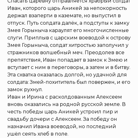
Спасать царевну отправляется храбрый солдат
Иван, которого царь Аникей за непокорность
держал взаперти в каземате, но выпустил в
отпуск. Путь солдата далёк, а подступы к замку
Змея Горыныча караулят его многочисленные
слуги. Приплыв с царским воеводой к острову
Змея Горыныча, солдат хитростью заполучил у
стражников волшебный меч. Преодолев все
препятствия, Иван попадает в замок к Змею и
вступает с ним в переговоры, а затем и в битву.
Эта схватка оказалась долгой, но удачной для
солдата: Змей-похититель был повержен, и его
замок рухнул.
Иван и Ирина с расколдованным Алексеем
вновь оказались на родной русской земле. В
честь победы царь Аникей устроил пир и
свадьбу дочери с Алексеем. За победу он
назначил Ивана воеводой, но последний
ушёл сеять хлеб в поле.