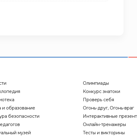
сти
Олимпиады
клопедия
Конкурс знатоки
иотека
Проверь себя
а и образование
Огонь-друг, Огонь-враг
ура безопасности
Интерактивные презен
едагогов
Онлайн-тренажеры
уальный музей
Тесты и викторины