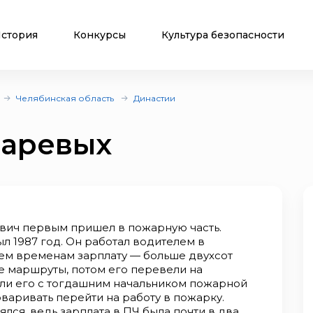
стория
Конкурсы
Культура безопасности
Челябинская область
Династии
саревых
вич первым пришел в пожарную часть.
ыл 1987 год. Он работал водителем в
тем временам зарплату — больше двухсот
 маршруты, потом его перевели на
или его с тогдашним начальником пожарной
варивать перейти на работу в пожарку.
ся, ведь зарплата в ПЧ была почти в два