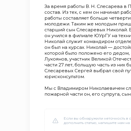
За время работы В. Н. Слесарева в 
состав. Из тех, с кем он начинал раб
работы составляет больше четверти
молодежи. Таким же молодым пришел
старший сын Слесаревых Николай. Е
он учился в филиале ЮУрГУ на техн
Николай служит командиром отделен
он был на курсах. Николай — досто
которой было положено его дедом,
Лукоянов, участник Великой Отечес
части 27 лет, большую часть из них
Слесаревых Сергей выбрал свой путь
юрисконсультом.
Мы с Владимиром Николаевичем сло
пожарной части он, его супруга, сын 
Если вы обнаружили неточность в с
дополнить статью, напишите нам на