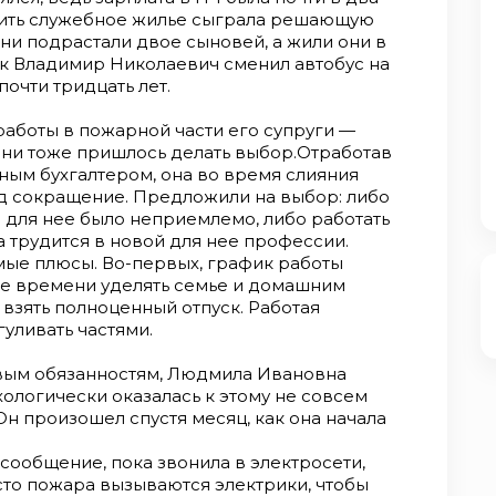
чить служебное жилье сыграла решающую
ени подрастали двое сыновей, а жили они в
ак Владимир Николаевич сменил автобус на
очти тридцать лет.
работы в пожарной части его супруги —
ни тоже пришлось делать выбор.Отработав
вным бухгалтером, она во время слияния
од сокращение. Предложили на выбор: либо
о для нее было неприемлемо, либо работать
а трудится в новой для нее профессии.
омые плюсы. Во-первых, график работы
ше времени уделять семье и домашним
 взять полноценный отпуск. Работая
гуливать частями.
вым обязанностям, Людмила Ивановна
хологически оказалась к этому не совсем
Он произошел спустя месяц, как она начала
 сообщение, пока звонила в электросети,
сто пожара вызываются электрики, чтобы