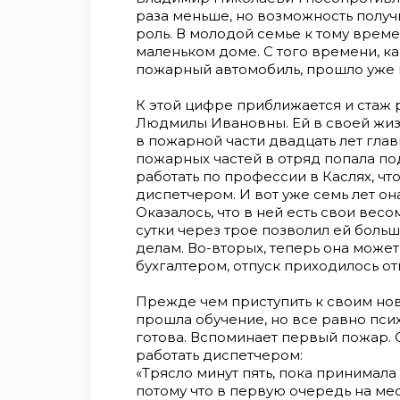
раза меньше, но возможность полу
роль. В молодой семье к тому врем
маленьком доме. С того времени, к
пожарный автомобиль, прошло уже п
К этой цифре приближается и стаж 
Людмилы Ивановны. Ей в своей жиз
в пожарной части двадцать лет гла
пожарных частей в отряд попала п
работать по профессии в Каслях, чт
диспетчером. И вот уже семь лет он
Оказалось, что в ней есть свои вес
сутки через трое позволил ей боль
делам. Во-вторых, теперь она может
бухгалтером, отпуск приходилось от
Прежде чем приступить к своим но
прошла обучение, но все равно пси
готова. Вспоминает первый пожар. 
работать диспетчером:
«Трясло минут пять, пока принимала
потому что в первую очередь на ме