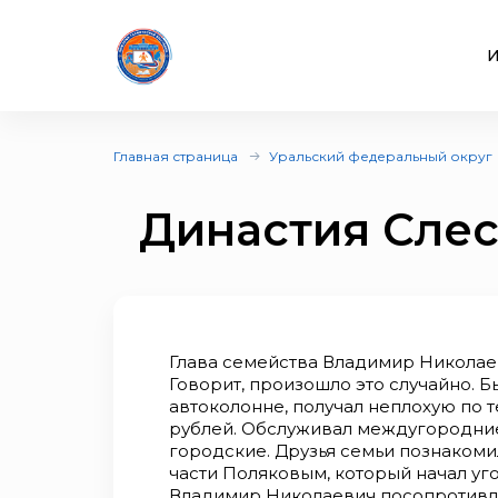
И
Главная страница
Уральский федеральный округ
Династия Сле
Глава семейства Владимир Николае
Говорит, произошло это случайно. Б
автоколонне, получал неплохую по 
рублей. Обслуживал междугородние
городские. Друзья семьи познаком
части Поляковым, который начал уго
Владимир Николаевич посопротивлял