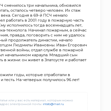
ПЧ сменилось три начальника, обновился
отать, осталось четверо человек. Их стаж
 века. Сегодня в 69-й ПСЧ немало
 работать в 2001 году в пожарную часть
му исполнилось тогда восемнадцать лет,
ика-технолога. Начинал пожарным, а сейчас
ия, правда, поговорить с ним не удалось:
йный продолжатель династии, начало
 отцом Людмилы Ивановны. Иван Егорович
твенной войны, отдал службе в пожарной
 был начальником караула. Младший сын
 в жизни: он живет в Златоусте и работает
жили годы, которые отработали в
и тесть. На четверых получилось 96 лет!
татье или у вас есть материал, которым можно
 адрес электронной почты:
inteb@mail.ru