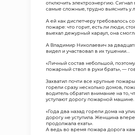
отключить электроэнергию. Сигнал п
самые сложные, трудно выяснить у л
А ей как диспетчеру требовалось с
пожаре: что горит, есть ли люди, сто
выехал дежурный караул, она смогл
А Владимир Николаевич за двадцать
видел и участвовал в их тушении…
«Личный состав небольшой, поэтому 
пожарный ствол в руки брать», — го
Захватил почти все крупные пожары 
горели сразу несколько домов, пожа
водитель обратил внимание на то, ч
уступают дорогу пожарной машине.
«Года два назад горели дома на ул
дорогу не уступила. Женщина вперед
продолжала ехать».
А ведь во время пожара дорога каж