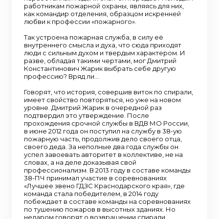
работникам пожарной охраны, являясь для них,
как командир отделения, образцом искренней
любви к профессии «пожарного».
Так устроена пожарная служба, в силу её
внутреннего смысла и духа, что сюда приходят
люди с сильным духом и твердым характером. И
разве, обладая такими чертами, мог Дмитрий
Константинович Жарик выбрать себе другую
профессию? Вряд ли…
Говорят, что история, совершив виток по спирали,
имеет свойство повторяться, но уже на новом
уровне. Дмитрий Жарик в очередной раз
подтвердил это утверждение. После
прохождения срочной службы в ВДВ МО России,
в июне 2012 года он поступил на службу в 38-ую
пожарную часть, продолжив дело своего отца,
своего деда. За неполные два года службы он
успел завоевать авторитет в коллективе, не на
словах, а на деле доказывая свой
профессионализм. В 2013 году в составе команды
38-ПЧ принимал участие в соревнованиях
«Лучшее звено ГДЗС Краснодарского края», где
команда стала победителем, в 2014 году
побеждает в составе команды на соревнованиях
по тушению пожаров в высотных зданиях. Но
недаром говорят о возвращении спирали