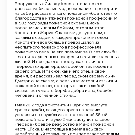
Вооруженных Силах у Константина, по его
рассказам, было лишь одно желание – проверить
на себе рассказы отца о пожарном «братстве», о
благородстве и тяжести пожарной профессии. И
в 1993 году ряды пожарной охраны Ейска
пополнились новым бойцом, которым стал
Константин Жарик. С каждым дежурством, с
каждым выездом, с каждым прожитым годом
Константин все больше превращался из
неопытного пожарного в профессионала
пожарного дела. За его плечами за 19 лет службы
– сотни потушенных пожаров и десятки спасенных
жизней. И всегда его в поступках отличает
твердость характера, которой он так похож на
своего отца. И так же, как и его отец в свое
время, он рассказывал перед сном своему сыну
Дмитрию не сказки, а реальные истории из жизни
пожарной охраны, в которых, как и в любой
сказке, есть место борьбе добра и зла, борьбе
человека и огненной стихии…
1 мая 2012 года Константин Жарик по выслуге
срока службы, дающего права на пенсию,
уволился со службы из аттестованной 38-ой
пожарной части, а уже 2 мая заступил на свое
«первое» боевое дежурство в 148-ой пожарной
части Ейска. В настоящее время весь свой
наработанный годами опыт он передает молодым