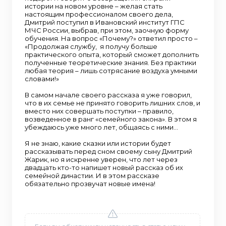
истории на новом уровне – желая стать
настоящим профессионалом своего дела,
Дмитрий поступил в Ивановский институт ГПС
МЧС России, выбрав, при этом, заочную форму
обучения. На вопрос «Почему?» ответил просто –
«Продолжая службу, я получу больше
практического опыта, который сможет дополнить
полученные теоретические знания. Без практики
любая теория – лишь сотрясание воздуха умными
словами!»
В самом начале своего рассказа я уже говорил,
что в их семье не принято говорить лишних слов, и
вместо них совершать поступки – правило,
возведенное в ранг «семейного закона». В этом я
убеждаюсь уже много лет, общаясь с ними…
Я не знаю, какие сказки или истории будет
рассказывать перед сном своему сыну Дмитрий
Жарик, но я искренне уверен, что лет через
двадцать кто-то напишет новый рассказ об их
семейной династии. И в этом рассказе
обязательно прозвучат новые имена!