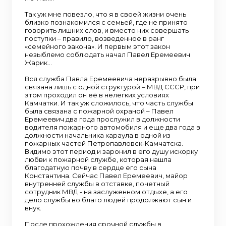
Так уж мне повезло, что я в своей жизни очень
близко познакомился с семьей, где не принято
говорить лишних слов, и вместо них совершать
поступки – правило, возведенное в ранг
«семейного закона». И первым этот закон
незыблемо соблюдать начал Павел Еремеевич
Жарик…
Вся служба Павла Еремеевича неразрывно была
связана лишь с одной структурой – МВД СССР, при
этом проходил он её в нелегких условиях
Камчатки. И так уж сложилось, что часть службы
была связана с пожарной охраной – Павел
Еремеевич два года прослужил в должности
водителя пожарного автомобиля и еще два года в
должности начальника караула в одной из
пожарных частей Петропавловск-Камчатска.
Видимо этот период и заронил в его душу искорку
любви к пожарной службе, которая нашла
благодатную почву в сердце его сына
Константина. Сейчас Павел Еремеевич, майор
внутренней службы в отставке, почетный
сотрудник МВД - на заслуженном отдыхе, а его
дело службы во благо людей продолжают сын и
внук.
После прохождения срочной службы в