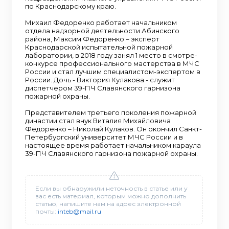
по Краснодарскому краю.
Михаил Федоренко работает начальником
отдела надзорной деятельности Абинского
района, Максим Федоренко – эксперт
Краснодарской испытательной пожарной
лаборатории, в 2018 году занял 1 место в смотре-
конкурсе профессионального мастерства в МЧС
России и стал лучшим специалистом-экспертом в
России. Дочь - Виктория Кулакова - служит
диспетчером 39-ПЧ Славянского гарнизона
пожарной охраны.
Представителем третьего поколения пожарной
династии стал внук Виталия Михайловича
Федоренко – Николай Кулаков. Он окончил Санкт-
Петербургский университет МЧС России и в
настоящее время работает начальником караула
39-ПЧ Славянского гарнизона пожарной охраны.
Если вы обнаружили неточность в статье или у
вас есть материал, которым можно дополнить
статью, напишите нам на адрес электронной
почты:
inteb@mail.ru