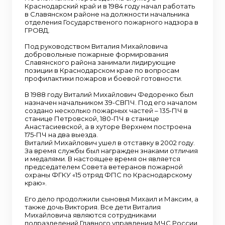
Краснодарский край и в 1984 году начал работать
в Славянском районе на должности начальника
отделения Государственого пожарного надзора в
ГРОВД.
Под руководством Виталия Михайловича
добровольные пожарные формирования
Славянского района занимали лидирующие
позиции в Краснодарском крае по вопросам
профилактики пожаров и боевой готовности.
В 1988 году Виталий Михайлович Федоренко был
назначен начальником 39-СВПЧ. Под его началом
создано несколько пожарных частей – 135-ПЧ в
станице Петровской, 180-ПЧ в станице
Анастасиевской, а в хуторе Верхнем построена
175-ПЧ на два выезда.
Виталий Михайлович ушел в отставку в 2002 году.
За время службы был награжден знаками отличия
и медалями. В настоящее время он является
председателем Совета ветеранов пожарной
охраны ФГКУ «15 отряд ФПС по Краснодарскому
краю».
Его дело продолжили сыновья Михаил и Максим, а
также дочь Виктория. Все дети Виталия
Михайловича являются сотрудниками
подразделений Главного управления МЧС России