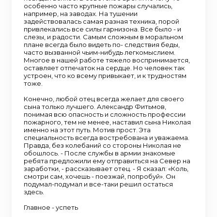
особенно часто крупные пожары случались,
например, на заводах. На тушении
задействовалась самая разная техника, порой
привлекались все силы гарнизона. Все было - и
слезы, и радости. Самым сложным в моральном
плане всегда было видеть по- следствия беды,
часто вызванной чьим-нибудь легкомыслием.
Многое в нашей работе тяжело воспринимается,
оставляет отпечаток на сердце. Но человек так
устроен, что ко всему привыкает, и к трудностям
тоже.
Конечно, любой отец всегда желает для своего
сына только лучшего. Александр Фитьмов,
понимая всю опасность и сложность профессии
пожарного, тем не менее, наставил сына Николая
именно на этот путь. Мотив прост. Эта
специальность всегда востребована и уважаема.
Правда, без колебаний со стороны Николая не
обошлось. - После службы в армии знакомые
ребята предложили ему отправиться на Север на
заработки, - рассказывает отец. - Я сказал: «Коль,
смотри сам, хочешь - поезжай, попробуй». Он
подумал-подумал и все-таки решил остаться
здесь.
Главное - успеть