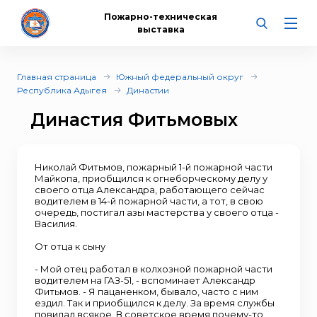
Пожарно-техническая
выставка
Главная страница
Южный федеральный округ
Республика Адыгея
Династии
Династия Фитьмовых
Николай Фитьмов, пожарный 1-й пожарной части
Майкопа, приобщился к огнеборческому делу у
своего отца Александра, работающего сейчас
водителем в 14-й пожарной части, а тот, в свою
очередь, постигал азы мастерства у своего отца -
Василия.
От отца к сыну
- Мой отец работал в колхозной пожарной части
водителем на ГАЗ-51, - вспоминает Александр
Фитьмов. - Я пацаненком, бывало, часто с ним
ездил. Так и приобщился к делу. За время службы
повидал всякое. В советское время почему-то