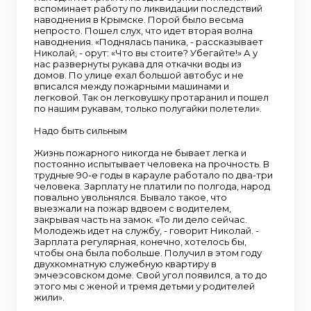
вспоминает работу по ликвидации последствий
наводнения в Крымске. Порой было весьма
непросто. Пошел слух, что идет вторая волна
наводнения. «Поднялась паника, - рассказывает
Николай, - орут: «Что вы стоите? Убегайте!» А у
нас развернуты рукава для откачки воды из
домов. По улице ехал большой автобус и не
вписался между пожарными машинами и
легковой. Так он легковушку протаранил и пошел
по нашим рукавам, только полугайки полетели».
Надо быть сильным
Жизнь пожарного никогда не бывает легка и
постоянно испытывает человека на прочность. В
трудные 90-е годы в карауле работало по два-три
человека. Зарплату не платили по полгода, народ
повально увольнялся. Бывало такое, что
выезжали на пожар вдвоем с водителем,
закрывая часть на замок. «То ли дело сейчас.
Молодежь идет на службу, - говорит Николай. -
Зарплата регулярная, конечно, хотелось бы,
чтобы она была побольше. Получил в этом году
двухкомнатную служебную квартиру в
эмчеэсовском доме. Свой угол появился, а то до
этого мы с женой и тремя детьми у родителей
жили».