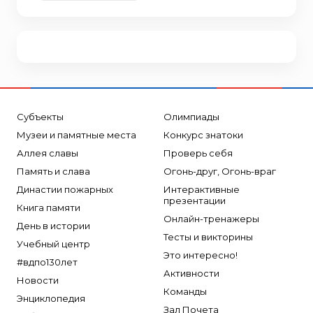
Субъекты
Олимпиады
Музеи и памятные места
Конкурс знатоки
Аллея славы
Проверь себя
Память и слава
Огонь-друг, Огонь-враг
Династии пожарных
Интерактивные
презентации
Книга памяти
Онлайн-тренажеры
День в истории
Тесты и викторины
Учебный центр
Это интересно!
#вдпо130лет
Активности
Новости
Команды
Энциклопедия
Зал Почета