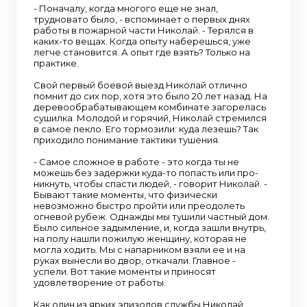
- Поначалу, когда многого еще не знал,
трудновато было, - вспоминает о первых днях
работы в пожарной части Николай. - Терялся в
каких-то вещах. Когда опыту наберешься, уже
легче становится. А опыт где взять? Только на
практике.
Свой первый боевой выезд Николай отлично
помнит до сих пор, хотя это было 20 лет назад. На
деревообрабатывающем комбинате загорелась
сушилка. Молодой и горячий, Николай стремился
в самое пекло. Его тормозили: куда лезешь? Так
приходило понимание тактики тушения.
- Самое сложное в работе - это когда ты не
можешь без задержки куда-то попасть или про-
никнуть, чтобы спасти людей, - говорит Николай. -
Бывают такие моменты, что физически
невозможно быстро пройти или преодолеть
огневой рубеж. Однажды мы тушили частный дом.
Было сильное задымление, и, когда зашли внутрь,
на полу нашли пожилую женщину, которая не
могла ходить. Мы с напарником взяли ее и на
руках вынесли во двор, откачали. Главное -
успели. Вот такие моменты и приносят
удовлетворение от работы.
Как один из ярких эпизодов службы Николай