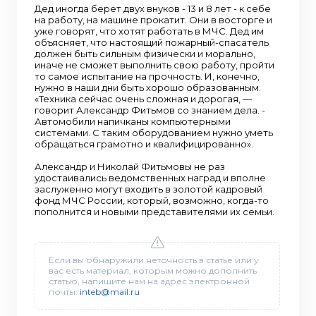
Дед иногда берет двух внуков - 13 и 8 лет - к себе
на работу, на машине прокатит. Они в восторге и
уже говорят, что хотят работать в МЧС. Дед им
объясняет, что настоящий пожарный-спасатель
должен быть сильным физически и морально,
иначе не сможет выполнить свою работу, пройти
то самое испытание на прочность. И, конечно,
нужно в наши дни быть хорошо образованным.
«Техника сейчас очень сложная и дорогая, —
говорит Александр Фитьмов со знанием дела. -
Автомобили напичканы компьютерными
системами. С таким оборудованием нужно уметь
обращаться грамотно и квалифицированно».
Александр и Николай Фитьмовы не раз
удостаивались ведомственных наград и вполне
заслуженно могут входить в золотой кадровый
фонд МЧС России, который, возможно, когда-то
пополнится и новыми представителями их семьи.
Если вы обнаружили неточность в статье или у
вас есть материал, которым можно дополнить
статью, напишите нам на адрес электронной
почты:
inteb@mail.ru