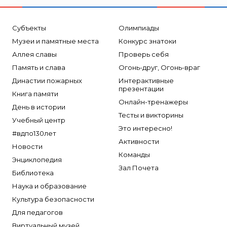
Субъекты
Олимпиады
Музеи и памятные места
Конкурс знатоки
Аллея славы
Проверь себя
Память и слава
Огонь-друг, Огонь-враг
Династии пожарных
Интерактивные
презентации
Книга памяти
Онлайн-тренажеры
День в истории
Тесты и викторины
Учебный центр
Это интересно!
#вдпо130лет
Активности
Новости
Команды
Энциклопедия
Зал Почета
Библиотека
Наука и образование
Культура безопасности
Для педагогов
Виртуальный музей