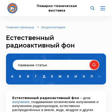
Пожарно-техническая
выставка
Главная страница
Энциклопедия
Естественный
радиоактивный фон
А
Б
В
Г
Д
Е
Ж
З
И
К
Л
М
Н
Естественный радиоактивный фон
– доза
излучения
, создаваемая космическим излучением и
излучением радионуклидов, естественно
распределённых в земле, воде, воздухе и других