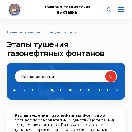
Пожарно-техническая
выставка
Главная страница
Энциклопедия
Этапы тушения
газонефтяных фонтанов
А
Б
В
Г
Д
Е
Ж
З
И
К
Л
М
Н
Этапы тушения газонефтяных фонтанов
–
процесс последовательных действий (операций)
по тушению фонтанов. Различают три этапа
тушения. Первый этап – подготовка к тушению,