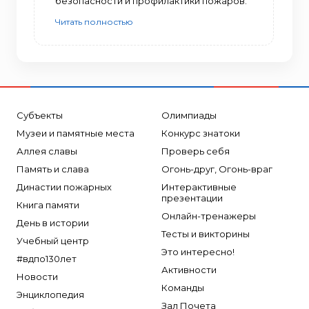
безопасности и профилактики пожаров.
Читать полностью
Субъекты
Олимпиады
Музеи и памятные места
Конкурс знатоки
Аллея славы
Проверь себя
Память и слава
Огонь-друг, Огонь-враг
Династии пожарных
Интерактивные
презентации
Книга памяти
Онлайн-тренажеры
День в истории
Тесты и викторины
Учебный центр
Это интересно!
#вдпо130лет
Активности
Новости
Команды
Энциклопедия
Зал Почета