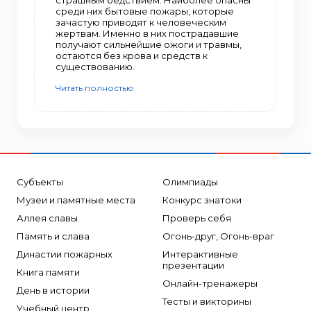
среди них бытовые пожары, которые
зачастую приводят к человеческим
жертвам. Именно в них пострадавшие
получают сильнейшие ожоги и травмы,
остаются без крова и средств к
существованию.
Читать полностью
Субъекты
Олимпиады
Музеи и памятные места
Конкурс знатоки
Аллея славы
Проверь себя
Память и слава
Огонь-друг, Огонь-враг
Династии пожарных
Интерактивные
презентации
Книга памяти
Онлайн-тренажеры
День в истории
Тесты и викторины
Учебный центр