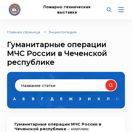
Пожарно-техническая
выставка
Главная страница
Энциклопедия
Гуманитарные операции
МЧС России в Чеченской
республике
А
Б
В
Г
Д
Е
Ж
З
И
К
Л
М
Н
Гуманитарные операции МЧС России в
Чеченской республике
– комплекс