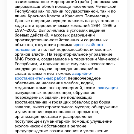
взаимосвязанных мероприятий (работ) по оказанию
широкомасштабной помощи населению Чеченской
Республики как по линии государственной, так и по
линии Красного Креста и Красного Полумесяца.
Данные операции осуществлялись на двух этапах: в
ходе антитеррористических компаний 1994–1996 и
1997–2001. Выполнялись в условиях ведения
боевых действий, массовых разрушений
производственно-хозяйственных и социальных
объектов, отсутствия режима
чрезвычайного
положения
и полной недееспособности местных
органов власти. На территориальное управление
МЧС России, создаваемое на территории Чеченской
Республики, и подчиненные ему силы возлагались
следующие задачи: проведение аварийно-
спасательных и неотложных
аварийно-
восстановительных работ
; первоочередное
обеспечение населения хлебом, водой,
медикаментами, электроэнергией, газом;
эвакуация
вынужденных переселенцев; обрушение
поврежденных зданий, не подлежащих
восстановлению и грозящих обвалом; раз борка
завалов, вывоз строительного мусора; обнаружение
и уничтожение взрывоопасных предметов;
организация доставки и распределения
поступающей гуманитарной помощи; улучшение
экологической обстановки в регионе;
предупреждение возникновения и уменьшение