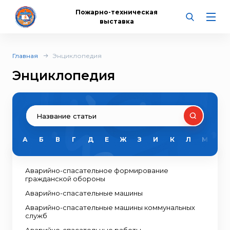
Пожарно-техническая
выставка
Главная
Энциклопедия
Энциклопедия
А
Б
В
Г
Д
Е
Ж
З
И
К
Л
М
Н
Аварийно-спасательное формирование
гражданской обороны
Аварийно-спасательные машины
Аварийно-спасательные машины коммунальных
служб