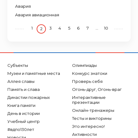
Авария
Авария авиационная
1
3
4
5
6
7
...
10
2
Субъекты
Олимпиады
Музеи и памятные места
Конкурс знатоки
Аллея славы
Проверь себя
Память и слава
Огонь-друг, Огонь-враг
Династии пожарных
Интерактивные
презентации
Книга памяти
Онлайн-тренажеры
День в истории
Тесты и викторины
Учебный центр
Это интересно!
#вдпо130лет
Активности
Новости