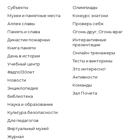
Субъекты
Олимпиады
Музеи и памятные места
Конкурс знатоки
Аллея славы
Проверь себя
Память и слава
Огонь-друг, Огонь-враг
Династии пожарных
Интерактивные
презентации
Книга памяти
Онлайн-тренажеры
День в истории
Тесты и викторины
Учебный центр
Это интересно!
#вдпо130лет
Активности
Новости
Команды
Энциклопедия
Зал Почета
Библиотека
Наука и образование
Культура безопасности
Для педагогов
Виртуальный музей
Журнал