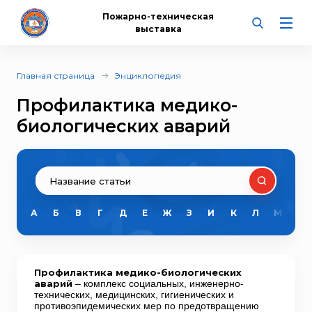
Пожарно-техническая
выставка
Главная страница
Энциклопедия
Профилактика медико-
биологических аварий
А
Б
В
Г
Д
Е
Ж
З
И
К
Л
М
Н
Профилактика медико-биологических
аварий
– комплекс социальных, инженерно-
технических, медицинских, гигиенических и
противоэпидемических мер по предотвращению