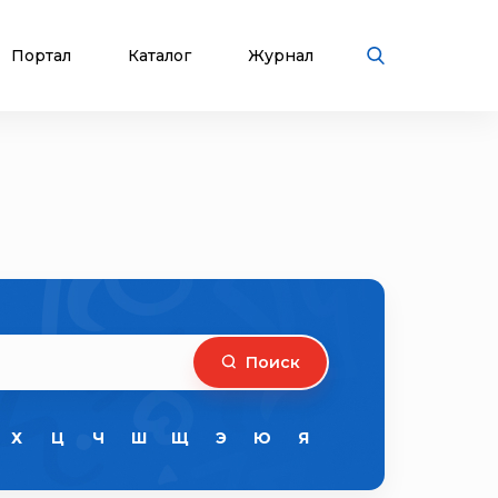
Портал
Каталог
Журнал
Поиск
Х
Ц
Ч
Ш
Щ
Э
Ю
Я