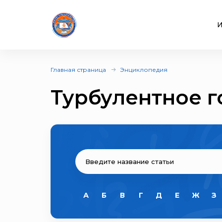
И
Главная страница
Энциклопедия
Турбулентное 
А
Б
В
Г
Д
Е
Ж
З