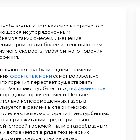
 турбулентных потоках смеси горючего с
изующееся неупорядоченным,
ъёмов таких смесей. Смешение
ении происходит более интенсивно, чем
вие чего скорость турбулентного горения
орения.
ызвано автотурбулизацией пламени,
ения
фронта пламени
самопроизвольно
ого горения перестаёт существовать,
ни. Различают турбулентно
диффузионное
днородной горючей смеси. Первое –
ительно неперемешенных газов в
льзуется в различных технических
горелках, камерах сгорания газотурбинных
зуется при сжигании предварительно
ей (смесей горючей пыли с газообразным
е и встречается в ряде технических
 сгорания, форсажных камерах