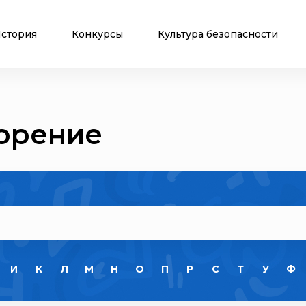
стория
Конкурсы
Культура безопасности
горение
И
К
Л
М
Н
О
П
Р
С
Т
У
Ф