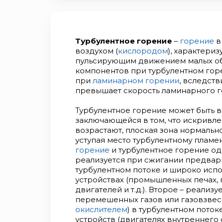
Турбулентное горение
–
горение
в
воздухом (
кислородом
), характер
пульсирующим движением малых об
компонентов при турбулентном гор
при
ламинарном горении
, вследст
превышает скорость ламинарного г
Турбулентное горение может быть в
заключающейся в том, что искривл
возрастают, плоская зона нормальн
уступая место турбулентному пламе
горение
и турбулентное горение о
реализуется при сжигании предвар
турбулентном потоке и широко испо
устройствах (промышленных печах, 
двигателей и т.д.). Второе – реали
перемешенных газов или газовзвес
окислителем
) в турбулентном поток
устройств (двигателях внутреннего