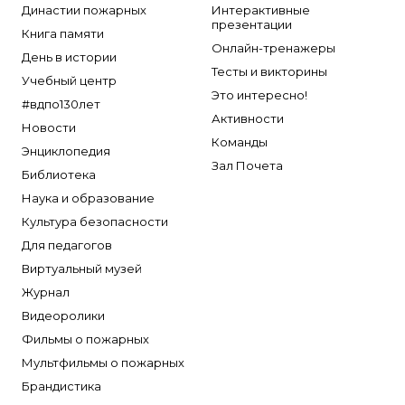
Династии пожарных
Интерактивные
презентации
Книга памяти
Онлайн-тренажеры
День в истории
Тесты и викторины
Учебный центр
Это интересно!
#вдпо130лет
Активности
Новости
Команды
Энциклопедия
Зал Почета
Библиотека
Наука и образование
Культура безопасности
Для педагогов
Виртуальный музей
Журнал
Видеоролики
Фильмы о пожарных
Мультфильмы о пожарных
Брандистика