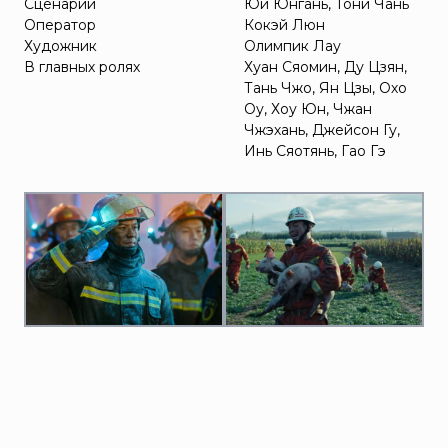
Сценарий
Юй Юнгань, Тони Чань
Оператор
Кокэй Люн
Художник
Олимпик Лау
В главных ролях
Хуан Сяомин, Ду Цзян,
Тань Чжо, Ян Цзы, Охо
Оу, Хоу Юн, Чжан
Чжэхань, Джейсон Гу,
Инь Сяотянь, Гао Гэ