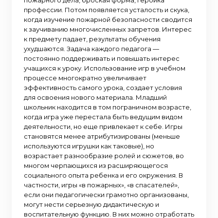
профессии. Потом появляется усталость и скука,
когда изучение пожарной безопасности сводится
к заучиванию многочисленных запретов. Интерес
к предмету падает, результаты обучения
ухудшаются. Задача каждого педагога —
постоянно поддерживать и повышать интерес
учащихся к уроку. Использование игр в учебном
процессе многократно увеличивает
эффективность самого урока, создает условия
для освоения нового материала. Младший
школьник находится в том пограничном возрасте,
когда игра уже перестала быть ведущим видом
деятельности, но еще привлекает к себе. Игры
становятся менее атрибутизированы (меньше
используются игрушки как таковые), но
возрастает разнообразие ролей и сюжетов, во
многом черпающихся из расширяющегося
социального опыта ребенка и его окружения. В
частности, игры «в пожарных», «в спасателей»,
если они педагогически грамотно организованы,
могут нести серьезную дидактическую и
воспитательную функцию. В них можно отработать