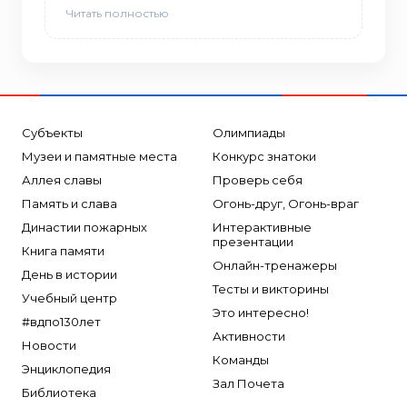
Читать полностью
Субъекты
Олимпиады
Музеи и памятные места
Конкурс знатоки
Аллея славы
Проверь себя
Память и слава
Огонь-друг, Огонь-враг
Династии пожарных
Интерактивные
презентации
Книга памяти
Онлайн-тренажеры
День в истории
Тесты и викторины
Учебный центр
Это интересно!
#вдпо130лет
Активности
Новости
Команды
Энциклопедия
Зал Почета
Библиотека