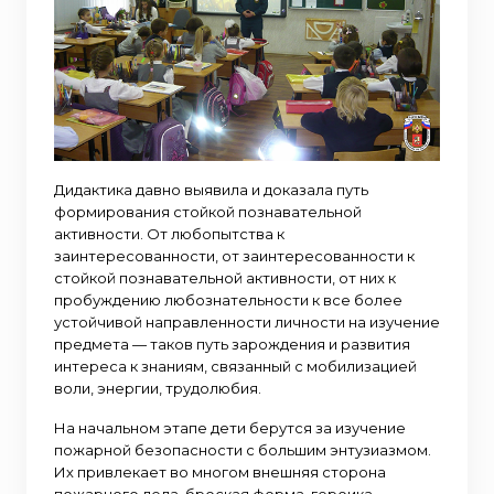
Дидактика давно выявила и доказала путь
формирования стойкой познавательной
активности. От любопытства к
заинтересованности, от заинтересованности к
стойкой познавательной активности, от них к
пробуждению любознательности к все более
устойчивой направленности личности на изучение
предмета — таков путь зарождения и развития
интереса к знаниям, связанный с мобилизацией
воли, энергии, трудолюбия.
На начальном этапе дети берутся за изучение
пожарной безопасности с большим энтузиазмом.
Их привлекает во многом внешняя сторона
пожарного дела, броская форма, героика