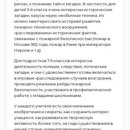
риска», к познанию тайн и загадок. В частности, для
детей 5-6 класса очень интересны исторические
загадки, казусы науки, необычная техника. Их
можно заинтересовать историей развития
пожарно-технического вооружения,
«расследованием» исторических фактов,
связанных с пожарной безопасностью (пожар в
Москве 1812 года, пожар в Риме при императоре
Нероне и т.д).
Для подростков 7-9 классов интересна
деятельность полиции, следствия, логические
загадки, и они с удовольствием готовы включаться
в игровые «расследования» случаев возгорания,
проводить реальные рейды пожарной
безопасности, участвовать в профилактической
работе с младшими школьниками.
У каждого учителя есть свои маленькие
изобретения и секреты, как сохранить интерес
учащихся, как развивать их творческую
активность. Более того, за годы существования в
нашей стране целенаправленной пожарно-