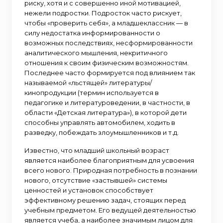
риску, хотя и с совершенно иной мотивацией,
нежели подростки. Подросток часто рискует,
чтобы «проверить себя», а младшеклассник — в
силу недостатка информированности о
возможных последствиях, несформированности
аналитического мышления, некритичного
отношения к своим физическим возможностям.
Последнее часто формируется под влиянием так
называемой «льстящей» литературы/
кинопродукции (термин используется в
педагогике и литературоведении, в частности, в
области «Детская литература»), в которой дети
способны управлять автомобилем, ходить в
разведку, побеждать злоумышленников и т.д.
Известно, что младший школьный возраст
является наиболее благоприятным для усвоения
всего нового. Природная потребность в познании
нового, отсутствие «застывшей» системы
ценностей и установок способствует
эффективному решению задач, стоящих перед
учебным предметом. Его ведущей деятельностью
является учеба, а наиболее значимым лицом для