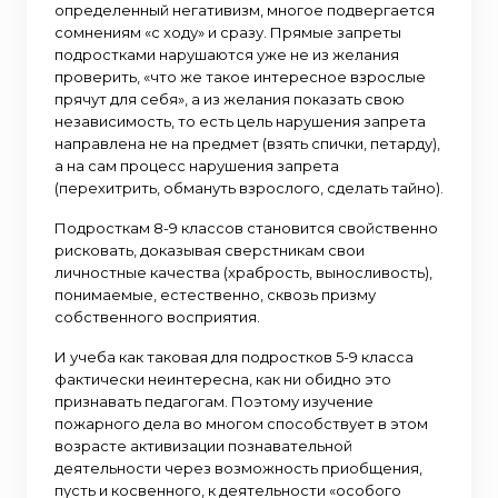
определенный негативизм, многое подвергается
сомнениям «с ходу» и сразу. Прямые запреты
подростками нарушаются уже не из желания
проверить, «что же такое интересное взрослые
прячут для себя», а из желания показать свою
независимость, то есть цель нарушения запрета
направлена не на предмет (взять спички, петарду),
а на сам процесс нарушения запрета
(перехитрить, обмануть взрослого, сделать тайно).
Подросткам 8-9 классов становится свойственно
рисковать, доказывая сверстникам свои
личностные качества (храбрость, выносливость),
понимаемые, естественно, сквозь призму
собственного восприятия.
И учеба как таковая для подростков 5-9 класса
фактически неинтересна, как ни обидно это
признавать педагогам. Поэтому изучение
пожарного дела во многом способствует в этом
возрасте активизации познавательной
деятельности через возможность приобщения,
пусть и косвенного, к деятельности «особого