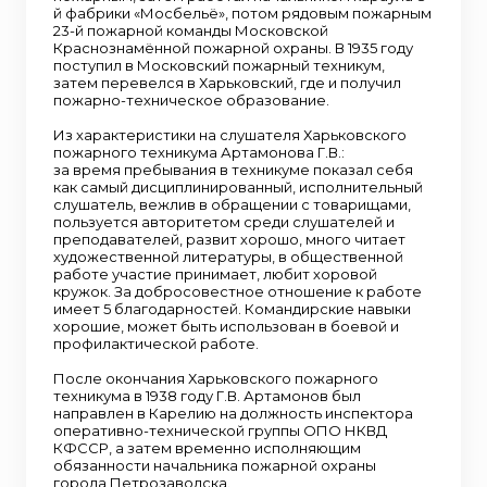
й фабрики «Мосбельё», потом рядовым пожарным
23-й пожарной команды Московской
Краснознамённой пожарной охраны. В 1935 году
поступил в Московский пожарный техникум,
затем перевелся в Харьковский, где и получил
пожарно-техническое образование.
Из характеристики на слушателя Харьковского
пожарного техникума Артамонова Г.В.:
за время пребывания в техникуме показал себя
как самый дисциплинированный, исполнительный
слушатель, вежлив в обращении с товарищами,
пользуется авторитетом среди слушателей и
преподавателей, развит хорошо, много читает
художественной литературы, в общественной
работе участие принимает, любит хоровой
кружок. За добросовестное отношение к работе
имеет 5 благодарностей. Командирские навыки
хорошие, может быть использован в боевой и
профилактической работе.
После окончания Харьковского пожарного
техникума в 1938 году Г.В. Артамонов был
направлен в Карелию на должность инспектора
оперативно-технической группы ОПО НКВД
КФССР, а затем временно исполняющим
обязанности начальника пожарной охраны
города Петрозаводска.