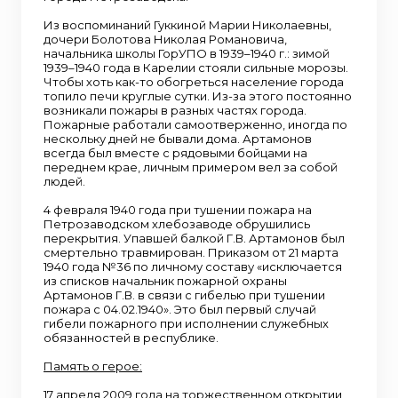
Из воспоминаний Гуккиной Марии Николаевны,
дочери Болотова Николая Романовича,
начальника школы ГорУПО в 1939–1940 г.: зимой
1939–1940 года в Карелии стояли сильные морозы.
Чтобы хоть как-то обогреться население города
топило печи круглые сутки. Из-за этого постоянно
возникали пожары в разных частях города.
Пожарные работали самоотверженно, иногда по
нескольку дней не бывали дома. Артамонов
всегда был вместе с рядовыми бойцами на
переднем крае, личным примером вел за собой
людей.
4 февраля 1940 года при тушении пожара на
Петрозаводском хлебозаводе обрушились
перекрытия. Упавшей балкой Г.В. Артамонов был
смертельно травмирован. Приказом от 21 марта
1940 года №36 по личному составу «исключается
из списков начальник пожарной охраны
Артамонов Г.В. в связи с гибелью при тушении
пожара с 04.02.1940». Это был первый случай
гибели пожарного при исполнении служебных
обязанностей в республике.
Память о герое:
17 апреля 2009 года на торжественном открытии