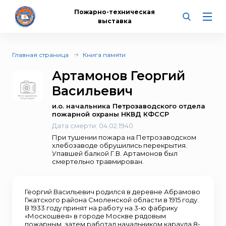
Пожарно-техническая
выставка
Главная страница
Книга памяти
Артамонов Георгий
Васильевич
и.о. начальника Петрозаводского отдела
пожарной охраны НКВД КФССР
Дата смерти:
04.02.1940
При тушении пожара на Петрозаводском
хлебозаводе обрушились перекрытия.
Упавшей балкой Г.В. Артамонов был
смертельно травмирован.
Георгий Васильевич родился в деревне Абрамово
Гжатского района Смоленской области в 1915 году.
В 1933 году принят на работу на 3-ю фабрику
«Москошвея» в городе Москве рядовым
пожарным, затем работал начальником караула 8-