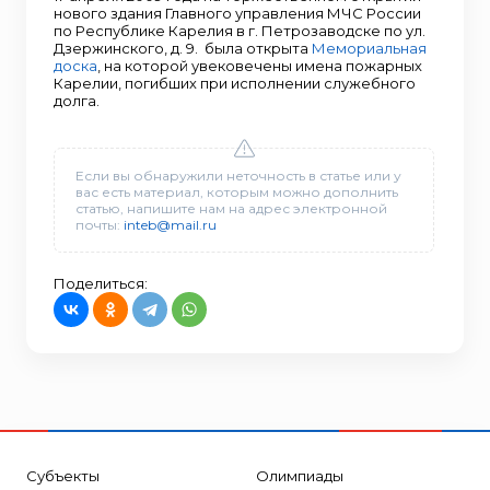
нового здания Главного управления МЧС России
по Республике Карелия в г. Петрозаводске по ул.
Дзержинского, д. 9. была открыта
Мемориальная
доска
, на которой увековечены имена пожарных
Карелии, погибших при исполнении служебного
долга.
Если вы обнаружили неточность в статье или у
вас есть материал, которым можно дополнить
статью, напишите нам на адрес электронной
почты:
inteb@mail.ru
Поделиться:
Субъекты
Олимпиады