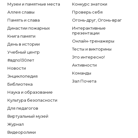
Музеи и памятные места
Конкурс знатоки
Аллея славы
Проверь себя
Память и слава
Огонь-друг, Огонь-враг
Династии пожарных
Интерактивные
презентации
Книга памяти
Онлайн-тренажеры
День в истории
Тесты и викторины
Учебный центр
Это интересно!
#вдпо130лет
Активности
Новости
Команды
Энциклопедия
Зал Почета
Библиотека
Наука и образование
Культура безопасности
Для педагогов
Виртуальный музей
Журнал
Видеоролики