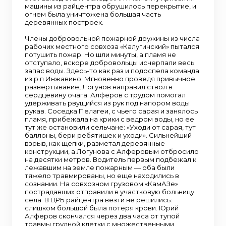
машины из райцентра обрушилось перекрытие, и
огнем была уничтожена большая часть
деревянных построек.
Члены добровольной пожарной дружины из числа
рабочих местного совхоза «Калугинский» пытался
потушить пожар. Но шли минуты, а пламя не
отступало, вскоре добровольцы исчерпали весь
запас воды. Здесь-то как раз и подоспела команда
из р.п Инжавино. Мгновенно проведя привычное
развертывание, Логунов направил ствол в
сердцевину очага. Алферов с трудом помогал
удерживать рвущийся из рук под напором воды
рукав. Соседка Пелагеи, с чьего сарая и занялось
пламя, прибежала на крики с ведром воды, но ее
тут же остановили сельчане: «Уходи от сарая, тут
баллоны, бери ребятишек и уходи». Сильнейший
взрыв, как щепки, разметал деревянные
конструкции, а Логунова с Алферовым отбросило
на десятки метров. Водитель первым подбежал к
лежавшим на земле пожарным — оба были
тяжело травмированы, но еще находились в
сознании. На совхозном грузовом «КамАЗе»
пострадавших отправили в участковую больницу
села. В ЦРБ райцентра везти не решились:
слишком большой была потеря крови. Юрий
Алферов скончался через два часа от тупой
травмы грудной клетки с множественными