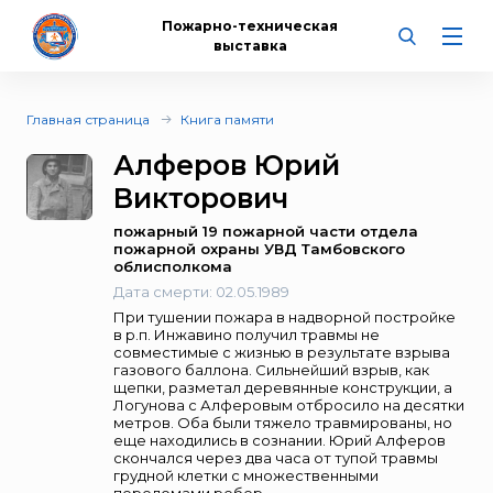
Пожарно-техническая
выставка
Главная страница
Книга памяти
Алферов Юрий
Викторович
пожарный 19 пожарной части отдела
пожарной охраны УВД Тамбовского
облисполкома
Дата смерти:
02.05.1989
При тушении пожара в надворной постройке
в р.п. Инжавино получил травмы не
совместимые с жизнью в результате взрыва
газового баллона. Сильнейший взрыв, как
щепки, разметал деревянные конструкции, а
Логунова с Алферовым отбросило на десятки
метров. Оба были тяжело травмированы, но
еще находились в сознании. Юрий Алферов
скончался через два часа от тупой травмы
грудной клетки с множественными