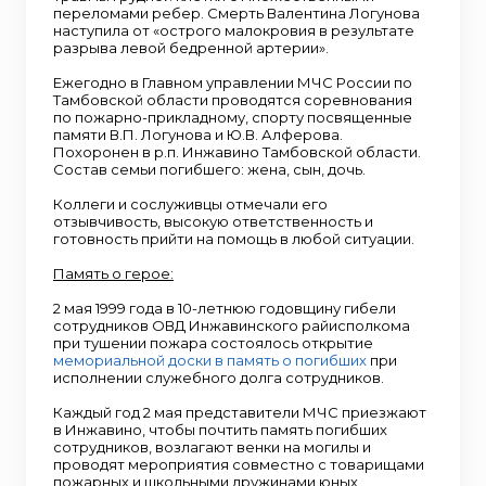
переломами ребер. Смерть Валентина Логунова
наступила от «острого малокровия в результате
разрыва левой бедренной артерии».
Ежегодно в Главном управлении МЧС России по
Тамбовской области проводятся соревнования
по пожарно-прикладному, спорту посвященные
памяти В.П. Логунова и Ю.В. Алферова.
Похоронен в р.п. Инжавино Тамбовской области.
Состав семьи погибшего: жена, сын, дочь.
Коллеги и сослуживцы отмечали его
отзывчивость, высокую ответственность и
готовность прийти на помощь в любой ситуации.
Память о герое:
2 мая 1999 года в 10-летнюю годовщину гибели
сотрудников ОВД Инжавинского райисполкома
при тушении пожара состоялось открытие
мемориальной доски в память о погибших
при
исполнении служебного долга сотрудников.
Каждый год 2 мая представители МЧС приезжают
в Инжавино, чтобы почтить память погибших
сотрудников, возлагают венки на могилы и
проводят мероприятия совместно с товарищами
пожарных и школьными дружинами юных