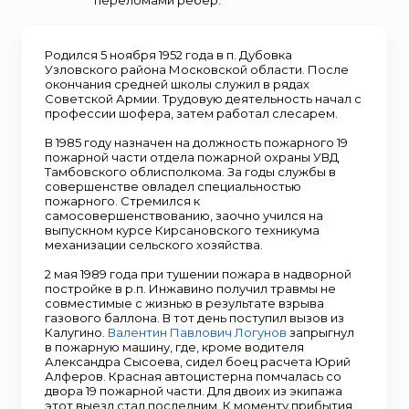
переломами ребер.
Родился 5 ноября 1952 года в п. Дубовка
Узловского района Московской области. После
окончания средней школы служил в рядах
Советской Армии. Трудовую деятельность начал с
профессии шофера, затем работал слесарем.
В 1985 году назначен на должность пожарного 19
пожарной части отдела пожарной охраны УВД
Тамбовского облисполкома. За годы службы в
совершенстве овладел специальностью
пожарного. Стремился к
самосовершенствованию, заочно учился на
выпускном курсе Кирсановского техникума
механизации сельского хозяйства.
2 мая 1989 года при тушении пожара в надворной
постройке в р.п. Инжавино получил травмы не
совместимые с жизнью в результате взрыва
газового баллона. В тот день поступил вызов из
Калугино.
Валентин Павлович Логунов
запрыгнул
в пожарную машину, где, кроме водителя
Александра Сысоева, сидел боец расчета Юрий
Алферов. Красная автоцистерна помчалась со
двора 19 пожарной части. Для двоих из экипажа
этот выезд стал последним. К моменту прибытия