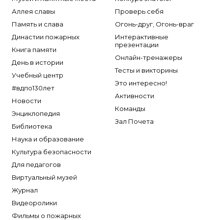
Аллея славы
Проверь себя
Память и слава
Огонь-друг, Огонь-враг
Династии пожарных
Интерактивные
презентации
Книга памяти
Онлайн-тренажеры
День в истории
Тесты и викторины
Учебный центр
Это интересно!
#вдпо130лет
Активности
Новости
Команды
Энциклопедия
Зал Почета
Библиотека
Наука и образование
Культура безопасности
Для педагогов
Виртуальный музей
Журнал
Видеоролики
Фильмы о пожарных