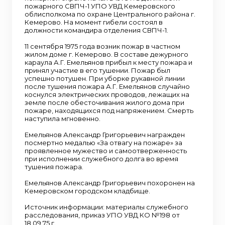
пожарного СВПЧ-1 УПО УВД Кемеровского
облисполкома по охране Центрального района г.
Кемерово. На момент гибели состоял в
должности командира отделения СВПЧ-1.
11 сентября 1975 года возник пожар в частном
жилом доме г. Кемерово. В составе дежурного
караула А.Г. Емельянов прибыл к месту пожара и
принял участие в его тушении. Пожар был
успешно потушен. При уборке рукавной линии
после тушения пожара А.Г. Емельянов случайно
коснулся электрических проводов, лежащих на
земле после обесточивания жилого дома при
пожаре, находящихся под напряжением. Смерть
наступила мгновенно.
Емельянов Александр Григорьевич награжден
посмертно медалью «За отвагу на пожаре» за
проявленное мужество и самоотверженность
при исполнении служебного долга во время
тушения пожара.
Емельянов Александр Григорьевич похоронен на
Кемеровском городском кладбище.
Источник информации: материалы служебного
расследования, приказ УПО УВД КО №198 от
18.09.75 г.