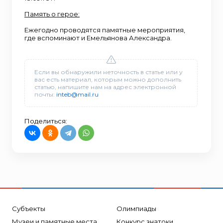
Память о герое:
Ежегодно проводятся памятные мероприятия,
где вспоминают и Емельянова Александра.
Если вы обнаружили неточность в статье или у
вас есть материал, которым можно дополнить
статью, напишите нам на адрес электронной
почты:
inteb@mail.ru
Поделиться:
Субъекты
Олимпиады
Музеи и памятные места
Конкурс знатоки