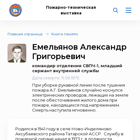
Пожарно-техническая
выставка
Главная страница
Книга памяти
Емельянов Александр
Григорьевич
командир отделения СВПЧ-1, младший
сержант внутренней службы
Дата смерти:
11.09.1975
При уборке рукавной линии после тушения
пожара А.Г. Емельянов случайно коснулся
электрических проводов, лежащих на земле
после обесточивания жилого дома при
пожаре, находящихся под напряжением.
Смерть наступила мгновенно.
Родился в 1941 году в селе Ново-Инделяново
Аксубаевского района Татарской АССР. Службу в
пожарной охране начал в 1973 г. в должности