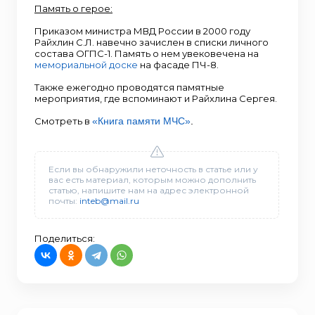
Память о герое:
Приказом министра МВД России в 2000 году
Райхлин С.Л. навечно зачислен в списки личного
состава ОГПС-1. Память о нем увековечена на
мемориальной доске
на фасаде ПЧ-8.
Также ежегодно проводятся памятные
мероприятия, где вспоминают и Райхлина Сергея.
Смотреть в
«Книга памяти МЧС»
.
Если вы обнаружили неточность в статье или у
вас есть материал, которым можно дополнить
статью, напишите нам на адрес электронной
почты:
inteb@mail.ru
Поделиться: