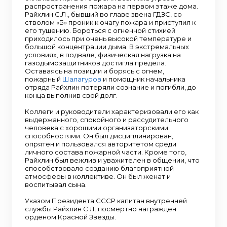
распространения пожара на первом этаже дома.
Райхлин С.Л., бывший во главе звена ГДЗС, со
стволом «Б» проник к очагу пожара и приступил к
его тушению. Бороться с огненной стихией
приходилось при очень высокой температуре и
большой концентрации дыма. В экстремальных
условиях, в подвале, физическая нагрузка на
газодымозащитников достигла предела.
Оставаясь на позиции и борясь с огнем,
пожарный
Шалагуров
и помощник начальника
отряда Райхлин потеряли сознание и погибли, до
конца выполнив свой долг.
Коллеги и руководители характеризовали его как
выдержанного, спокойного и рассудительного
человека с хорошими организаторскими
способностями. Он был дисциплинирован,
опрятен и пользовался авторитетом среди
личного состава пожарной части. Кроме того,
Райхлин был вежлив и уважителен в общении, что
способствовало созданию благоприятной
атмосферы в коллективе. Он был женат и
воспитывал сына.
Указом Президента СССР капитан внутренней
службы Райхлин С.Л. посмертно награжден
орденом Красной Звезды.