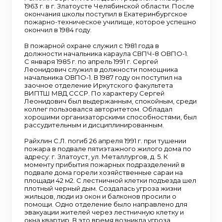
1963 г. в г. Златоусте Челябинской области. После
окончания школы поступил в Екатеринбургское
пожарно-техническое училище, которое успешно
окончил в 1984 году.
В пожарной охране служил с 1981 года в
должности начальника караула СВПЧ-8 ОВПО-1.
С января 1985 г. по апрель 1991 г. Сергей
Леонидович служил в должности помощника
начальника ОВПО-1. В 1987 году он поступил на
заочное отделение Иркутского факультета
ВИПТШ МВД СССР. По характеру Сергей
Леонидович был выдержанным, спокойным, среди
коллег пользовался авторитетом. Обладал
хорошими организаторскими способностями, был
рассудительным и дисциплинированным.
Райхлин С.Л. погиб 26 апреля 1991 г. при тушении
пожара в подвале пятиэтажного жилого дома по
адресу: г. Златоуст, ул. Металлургов, д. 5. К
моменту прибытия пожарных подразделений в
подвале дома горели хозяйственные сараи на
площади 42 м2. С лестничной клетки подъезда шел
плотный черный дым. Создалась угроза жизни
жильцов, люди из окон и балконов просили о
помощи. Одно отделение было направлено для
эвакуации жителей через лестничную клетку и
окна квартир. В это время возникла угроза