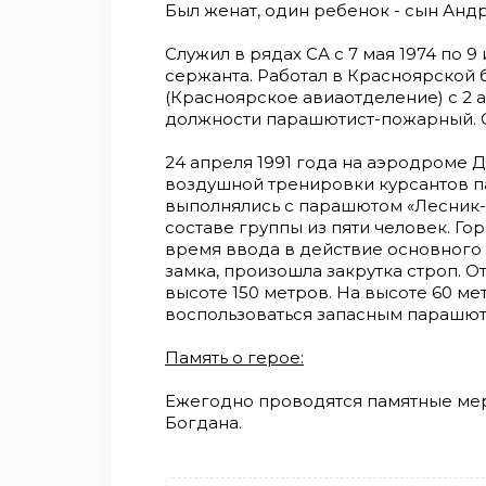
Был женат, один ребенок - сын Ан
Служил в рядах СА с 7 мая 1974 по 
сержанта. Работал в Красноярской 
(Красноярское авиаотделение) с 2 ав
должности парашютист-пожарный. Ст
24 апреля 1991 года на аэродроме
воздушной тренировки курсантов 
выполнялись с парашютом «Лесник-2
составе группы из пяти человек. Го
время ввода в действие основного
замка, произошла закрутка строп. 
высоте 150 метров. На высоте 60 м
воспользоваться запасным парашюто
Память о герое:
Ежегодно проводятся памятные мер
Богдана.