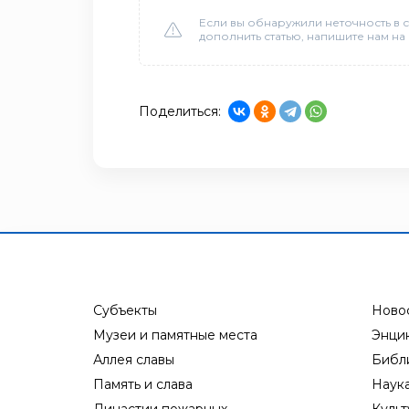
Если вы обнаружили неточность в с
дополнить статью, напишите нам на
Поделиться:
Субъекты
Ново
Музеи и памятные места
Энци
Аллея славы
Библ
Память и слава
Наук