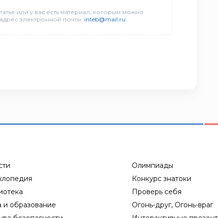
татье или у вас есть материал, которым можно
 адрес электронной почты:
inteb@mail.ru
сти
Олимпиады
клопедия
Конкурс знатоки
иотека
Проверь себя
а и образование
Огонь-друг, Огонь-враг