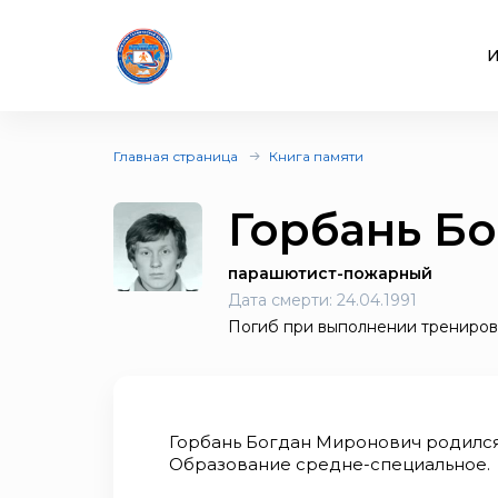
И
Главная страница
Книга памяти
Горбань Б
парашютист-пожарный
Дата смерти:
24.04.1991
Погиб при выполнении тренирово
Горбань Богдан Миронович родился 
Образование средне-специальное.