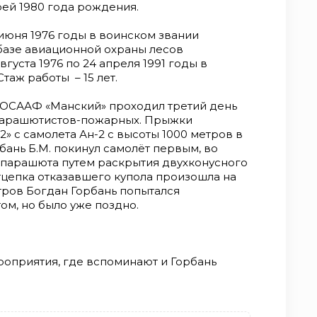
дрей 1980 года рождения.
9 июня 1976 годы в воинском звании
базе авиационной охраны лесов
густа 1976 по 24 апреля 1991 годы в
аж работы – 15 лет.
 ДОСААФ «Манский» проходил третий день
парашютистов-пожарных. Прыжки
» с самолета Ан-2 с высоты 1000 метров в
рбань Б.М. покинул самолёт первым, во
 парашюта путем раскрытия двухконусного
Отцепка отказавшего купола произошла на
етров Богдан Горбань попытался
м, но было уже поздно.
оприятия, где вспоминают и Горбань