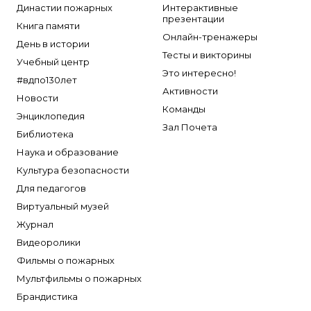
Династии пожарных
Интерактивные
презентации
Книга памяти
Онлайн-тренажеры
День в истории
Тесты и викторины
Учебный центр
Это интересно!
#вдпо130лет
Активности
Новости
Команды
Энциклопедия
Зал Почета
Библиотека
Наука и образование
Культура безопасности
Для педагогов
Виртуальный музей
Журнал
Видеоролики
Фильмы о пожарных
Мультфильмы о пожарных
Брандистика