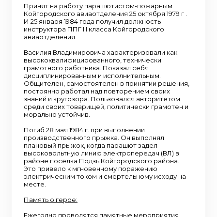
Принят на работу парашютистом-пожарным
Койгородского авиаотделения 25 октября 1979 г .
И 25 января 1984 года получил должность
инструктора ППГ III класса Койгородского
авиаотделения.
Василия Владимировича характеризовали как
высококвалифицированного, технически
грамотного работника. Показал себя
дисциплинированным и исполнительным.
Общителен, самостоятелен в принятии решения,
постоянно работал над повторением своих
знаний и кругозора. Пользовался авторитетом
среди своих товарищей, политически грамотен и
морально устойчив.
Погиб 28 мая 1984 г. при выполнении
производственного прыжка. Он выполнял
плановый прыжок, когда парашют задел
высоковольтную линию электропередач (ВЛ) в
районе посёлка Подзь Койгородского района.
Это привело к мгновенному поражению
электрическим током и смертельному исходу на
месте.
Память о герое:
Ежегодно проводятся памятные мероприятия,