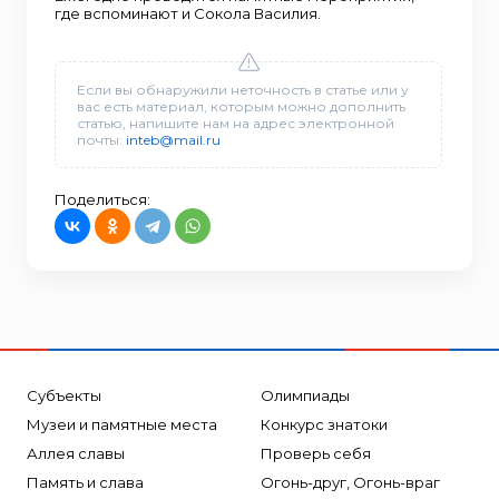
где вспоминают и Сокола Василия.
Если вы обнаружили неточность в статье или у
вас есть материал, которым можно дополнить
статью, напишите нам на адрес электронной
почты:
inteb@mail.ru
Поделиться:
Субъекты
Олимпиады
Музеи и памятные места
Конкурс знатоки
Аллея славы
Проверь себя
Память и слава
Огонь-друг, Огонь-враг