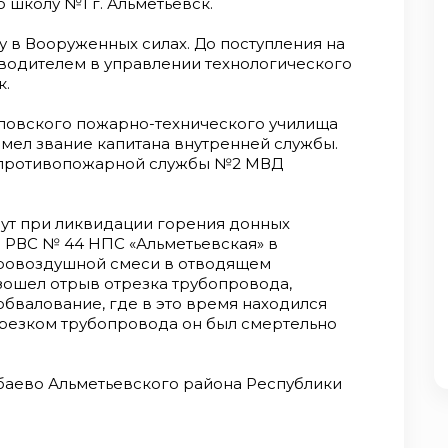
 школу №1 г. Альметьевск.
у в Вооруженных силах. До поступления на
 водителем в управлении технологического
к.
дловского пожарно-технического училища
Имел звание капитана внутренней службы.
й противопожарной службы №2 МВД
минут при ликвидации горения донных
 РВС № 44 НПС «Альметьевская» в
аровоздушной смеси в отводящем
зошел отрыв отрезка трубопровода,
бвалование, где в это время находился
отрезком трубопровода он был смертельно
аево Альметьевского района Республики