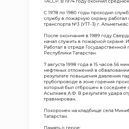
ТАССР. В 1974 году окончил среднюю
С 1978 по 1980 годы проходил служб
службу в пожарную охрану работал
транспорта №3 (УТТ-3) г. Альметьевс
После окончания в 1989 году Свер
начал служить в пожарной охране. 
Работал в отряде Государственно
Республики Татарстан.
7 августа 1998 года в 15 часов 56 
нефтяных отложений в обваловании
результате повышения давления п
трубопроводе в зоне горения прои
который был отброшен в соседнее о
Асылкаев А.Ф. В результате удара 
травмирован.
Похоронен на кладбище села Миниб
Татарстан.
Память о герое: