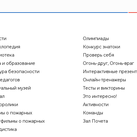
сти
Олимпиады
клопедия
Конкурс знатоки
иотека
Проверь себя
а и образование
Огонь-друг, Огонь-враг
ура безопасности
Интерактивные презен
едагогов
Онлайн-тренажеры
уальный музей
Тесты и викторины
ал
Это интересно!
оролики
Активности
мы о пожарных
Команды
тфильмы о пожарных
Зал Почета
дистика