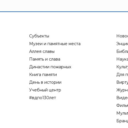
Субъекты
Ново
Музеи и памятные места
Энци
Аллея славы
Библ
Память и слава
Наук
Династии пожарных
Культ
Книга памяти
Для п
День в истории
Вирт
Учебный центр
Журн
#вдпо130лет
Виде
Филь
Муль
Бран