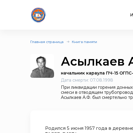
И
Главная страница
Книга памяти
Асылкаев 
начальник караула ПЧ-15 ОГПС
Дата смерти:
07.08.1998
При ликвидации горения донных
смеси в отводящем трубопроводе
Асылкаев А.Ф. был смертельно т
Родился 5 июня 1957 года в деревн