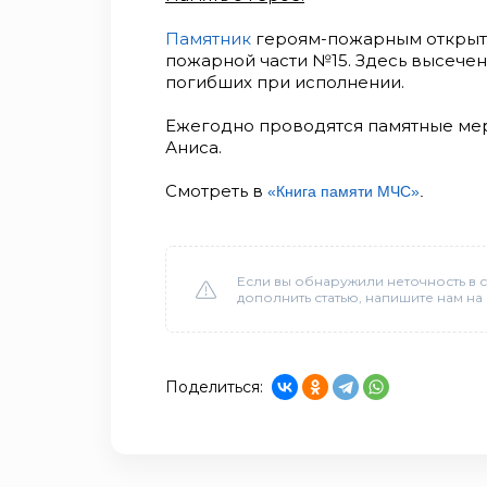
Памятник
героям-пожарным открыт 3
пожарной части №15. Здесь высече
погибших при исполнении.
Ежегодно проводятся памятные мер
Аниса.
Смотреть в
«Книга памяти МЧС»
.
Если вы обнаружили неточность в с
дополнить статью, напишите нам на
Поделиться: