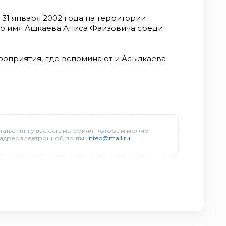
1 января 2002 года на территории
но имя Ашкаева Аниса Фаизовича среди
оприятия, где вспоминают и Асылкаева
татье или у вас есть материал, которым можно
 адрес электронной почты:
inteb@mail.ru